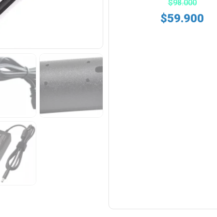
$
98.000
$
59.900