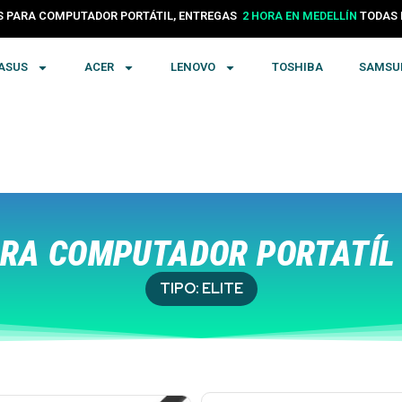
24 HORAS EN COLOMBIA
PARA COMPUTADOR PORTÁTIL, ENTREGAS
TODA
2 HORA EN MEDELLÍN
ASUS
ACER
LENOVO
TOSHIBA
SAMSU
RA COMPUTADOR PORTATÍL 
TIPO:
ELITE