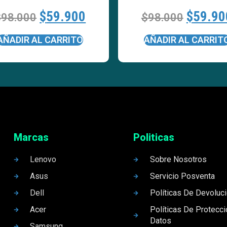
$
59.900
$
59.90
$
98.000
$
98.000
AÑADIR AL CARRITO
AÑADIR AL CARRIT
Marcas
Politicas
Lenovo
Sobre Nosotros
Asus
Servicio Posventa
Dell
Políticas De Devoluc
Acer
Políticas De Protecc
Datos
Samsung