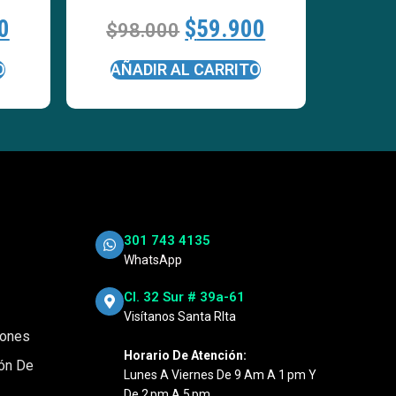
0
$
59.900
$
98.000
O
AÑADIR AL CARRITO
301 743 4135
WhatsApp
Cl. 32 Sur # 39a-61
Visítanos Santa RIta
iones
Horario De Atención:
ión De
Lunes A Viernes De 9 Am A 1 Pm Y
De 2 Pm A 5 Pm