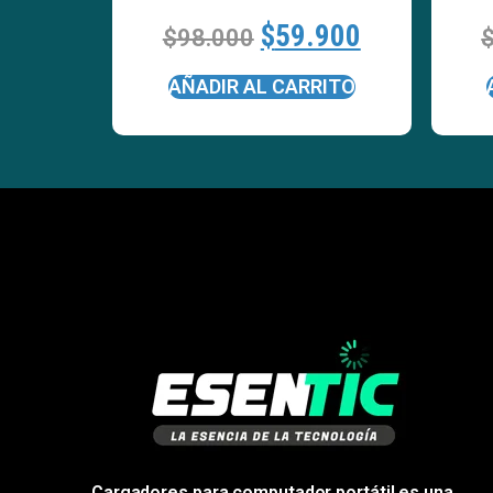
$
59.900
$
98.000
AÑADIR AL CARRITO
Cargadores para computador portátil es una