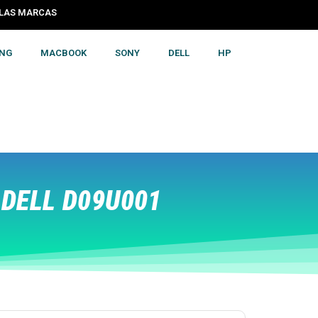
S LAS MARCAS
NG
MACBOOK
SONY
DELL
HP
DELL D09U001