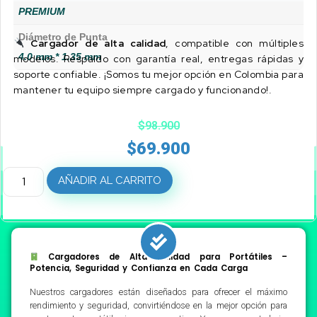
PREMIUM
Diámetro de Punta
Cargador de alta calidad
, compatible con múltiples
4.0 mm * 1.35 mm
modelos. Respaldo con garantía real, entregas rápidas y
soporte confiable. ¡Somos tu mejor opción en Colombia para
mantener tu equipo siempre cargado y funcionando!.
$
98.900
$
69.900
AÑADIR AL CARRITO
Cargadores de Alta Calidad para Portátiles –
Potencia, Seguridad y Confianza en Cada Carga
Nuestros cargadores están diseñados para ofrecer el máximo
rendimiento y seguridad, convirtiéndose en la mejor opción para