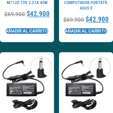
M712D 19V 2.37A 45W
COMPUTADOR PORTATÍL
ASUS E
$
42.900
$
69.900
$
42.900
$
69.900
AÑADIR AL CARRITO
AÑADIR AL CARRITO