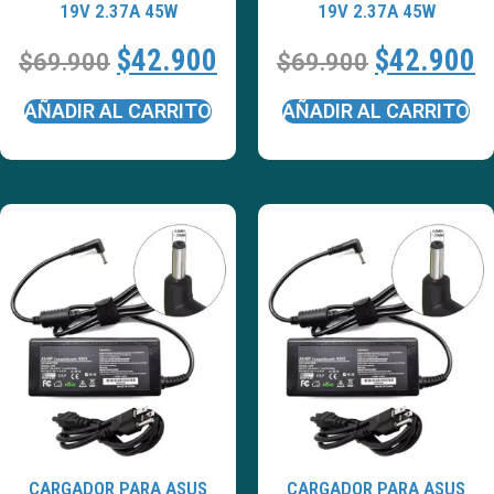
19V 2.37A 45W
19V 2.37A 45W
$
42.900
$
42.900
$
69.900
$
69.900
AÑADIR AL CARRITO
AÑADIR AL CARRITO
CARGADOR PARA ASUS
CARGADOR PARA ASUS