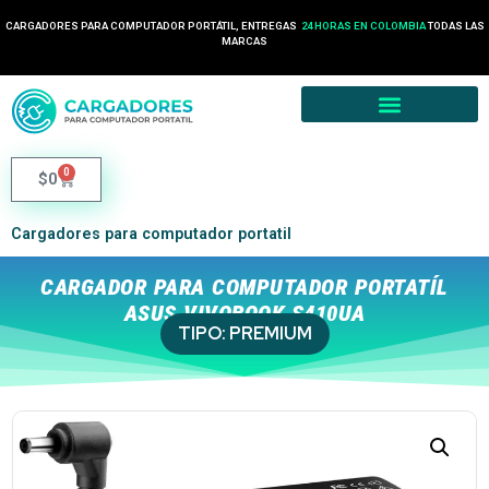
CARGADORES PARA COMPUTADOR PORTÁTIL, ENTREGAS
24 HORAS EN COLOMBIA
TODAS LAS
MARCAS
0
$
0
Cargadores para computador portatil
CARGADOR PARA COMPUTADOR PORTATÍL
ASUS VIVOBOOK S410UA
TIPO:
PREMIUM