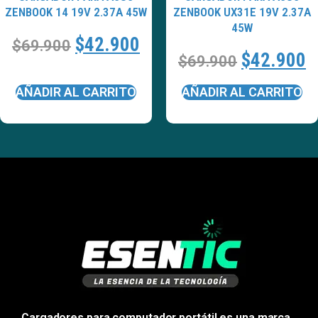
ZENBOOK 14 19V 2.37A 45W
ZENBOOK UX31E 19V 2.37A
45W
$
42.900
$
69.900
$
42.900
$
69.900
AÑADIR AL CARRITO
AÑADIR AL CARRITO
Cargadores para computador portátil es una marca