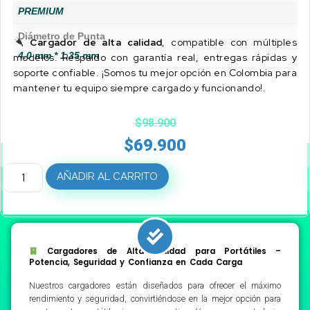
PREMIUM
Diámetro de Punta
Cargador de alta calidad
, compatible con múltiples
4.0 mm * 1.35 mm
modelos. Respaldo con garantía real, entregas rápidas y
soporte confiable. ¡Somos tu mejor opción en Colombia para
mantener tu equipo siempre cargado y funcionando!.
$
98.900
$
69.900
AÑADIR AL CARRITO
Cargadores de Alta Calidad para Portátiles –
Potencia, Seguridad y Confianza en Cada Carga
Nuestros cargadores están diseñados para ofrecer el máximo
rendimiento y seguridad, convirtiéndose en la mejor opción para