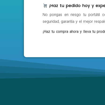
¡Haz tu pedido hoy y expe
No pongas en riesgo tu portátil c
seguridad, garantía y el mejor respa
¡Haz tu compra ahora y lleva tu produ