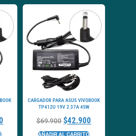
NBOOK
CARGADOR PARA ASUS VIVOBOOK
TP412U 19V 2.37A 45W
0
$
42.900
$
69.900
O
AÑADIR AL CARRITO