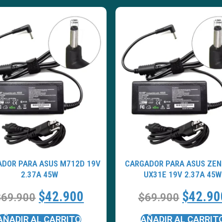
DOR PARA ASUS M712D 19V
CARGADOR PARA ASUS ZE
2.37A 45W
UX31E 19V 2.37A 45W
$
42.900
$
42.90
$
69.900
$
69.900
AÑADIR AL CARRITO
AÑADIR AL CARRIT