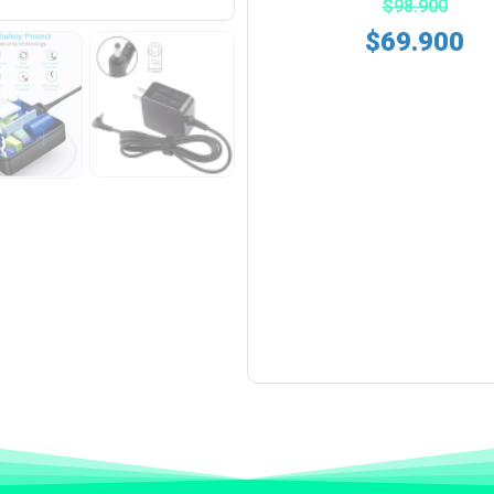
$
98.900
$
69.900