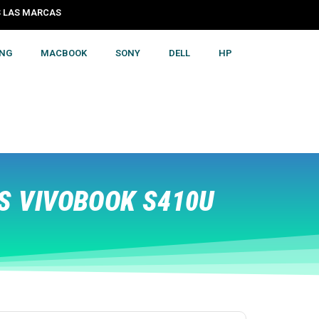
S LAS MARCAS
NG
MACBOOK
SONY
DELL
HP
S VIVOBOOK S410U