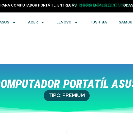
PARA COMPUTADOR PORTÁTIL, ENTREGAS
24 HORAS EN COLOMBIA
TODA
ASUS
ACER
LENOVO
TOSHIBA
SAMSU
OMPUTADOR PORTATÍL ASU
TIPO:
PREMIUM