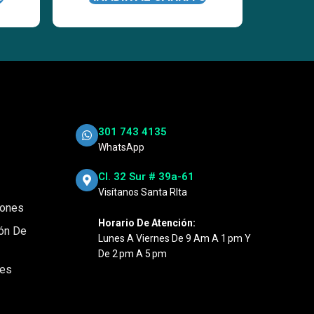
301 743 4135
WhatsApp
Cl. 32 Sur # 39a-61
Visítanos Santa RIta
iones
Horario De Atención:
ión De
Lunes A Viernes De 9 Am A 1 Pm Y
De 2 Pm A 5 Pm
nes