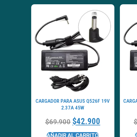
CARGADOR PARA ASUS Q526F 19V
CARGA
2.37A 45W
$
42.900
$
69.900
AÑADIR AL CARRITO