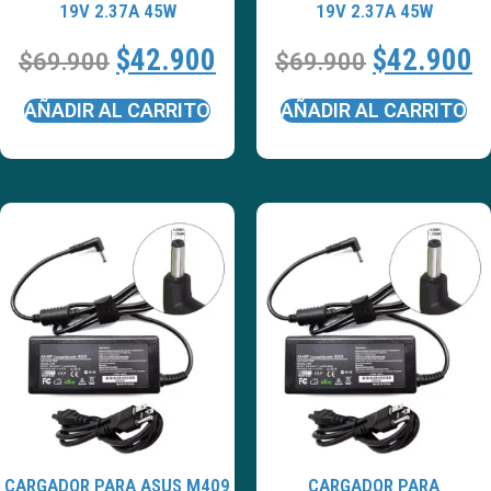
19V 2.37A 45W
19V 2.37A 45W
$
42.900
$
42.900
$
69.900
$
69.900
AÑADIR AL CARRITO
AÑADIR AL CARRITO
CARGADOR PARA ASUS M409
CARGADOR PARA