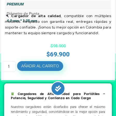
PREMIUM
Diámetro de Punta
Cargador de alta calidad
, compatible con múltiples
4.0 mm * 1.35 mm
modelos. Respaldo con garantía real, entregas rápidas y
soporte confiable. ¡Somos tu mejor opción en Colombia para
mantener tu equipo siempre cargado y funcionando!.
$
98.900
$
69.900
AÑADIR AL CARRITO
Cargadores de Alta Calidad para Portátiles –
Potencia, Seguridad y Confianza en Cada Carga
Nuestros cargadores están diseñados para ofrecer el máximo
rendimiento y seguridad, convirtiéndose en la mejor opción para