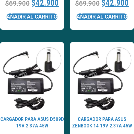
$
42.900
$
42.900
$
69.900
$
69.900
AÑADIR AL CARRITO
AÑADIR AL CARRITO
CARGADOR PARA ASUS D509D
CARGADOR PARA ASUS
19V 2.37A 45W
ZENBOOK 14 19V 2.37A 45W