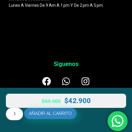
Lunes A Viernes De 9 Am A 1 Pm Y De 2 Pm A 5 Pm
Siguenos
$
42.900
$
69.900
AÑADIR AL CARRITO
© 2026
Esentic
– Powered By
AULTRANZA