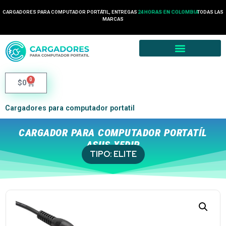
CARGADORES PARA COMPUTADOR PORTÁTIL, ENTREGAS
24 HORAS EN COLOMBIA
TODAS LAS
MARCAS
0
$
0
Cargadores para computador portatil
CARGADOR PARA COMPUTADOR PORTATÍL
ASUS X5DIP
TIPO:
ELITE