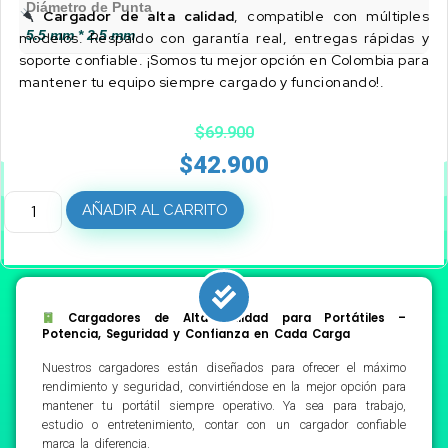
Diámetro de Punta
Cargador de alta calidad
, compatible con múltiples
5.5 mm * 2.5 mm
modelos. Respaldo con garantía real, entregas rápidas y
soporte confiable. ¡Somos tu mejor opción en Colombia para
mantener tu equipo siempre cargado y funcionando!.
$
69.900
$
42.900
AÑADIR AL CARRITO
Cargadores de Alta Calidad para Portátiles –
Potencia, Seguridad y Confianza en Cada Carga
Nuestros cargadores están diseñados para ofrecer el máximo
rendimiento y seguridad, convirtiéndose en la mejor opción para
mantener tu portátil siempre operativo. Ya sea para trabajo,
estudio o entretenimiento, contar con un cargador confiable
marca la diferencia.