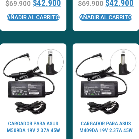
$
42.900
$
42.900
$
69.900
$
69.900
AÑADIR AL CARRITO
AÑADIR AL CARRITO
CARGADOR PARA ASUS
CARGADOR PARA ASUS
M509DA 19V 2.37A 45W
M409DA 19V 2.37A 45W