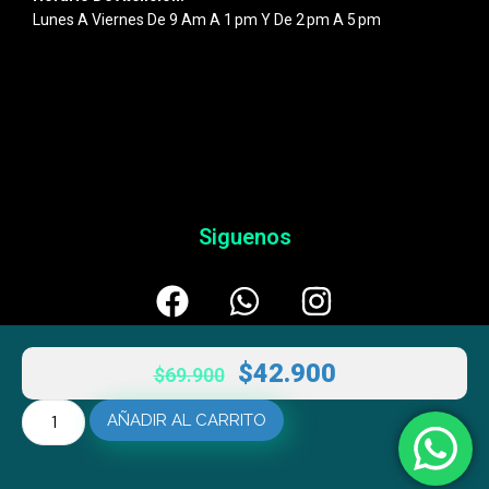
Lunes A Viernes De 9 Am A 1 Pm Y De 2 Pm A 5 Pm
Siguenos
$
42.900
$
69.900
AÑADIR AL CARRITO
© 2026
Esentic
– Powered By
AULTRANZA