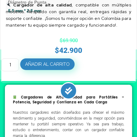
Diámetro de Punta
Cargador de alta calidad
, compatible con múltiples
5.5 mm * 2.5 mm
modelos. Respaldo con garantía real, entregas rápidas y
soporte confiable. ¡Somos tu mejor opción en Colombia para
mantener tu equipo siempre cargado y funcionando!.
$
69.900
$
42.900
AÑADIR AL CARRITO
Cargadores de Alta Calidad para Portátiles –
Potencia, Seguridad y Confianza en Cada Carga
Nuestros cargadores están diseñados para ofrecer el máximo
rendimiento y seguridad, convirtiéndose en la mejor opción para
mantener tu portátil siempre operativo. Ya sea para trabajo,
estudio o entretenimiento, contar con un cargador confiable
marca la diferencia.