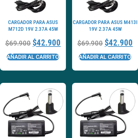
CARGADOR PARA ASUS
CARGADOR PARA ASUS M413I
M712D 19V 2.37A 45W
19V 2.37A 45W
$
42.900
$
42.900
$
69.900
$
69.900
AÑADIR AL CARRITO
AÑADIR AL CARRITO