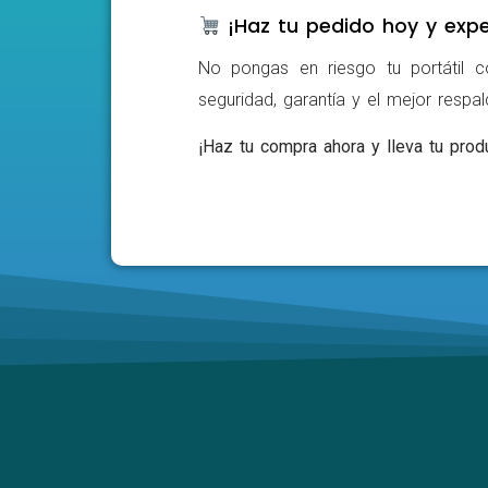
¡Haz tu pedido hoy y expe
No pongas en riesgo tu portátil c
seguridad, garantía y el mejor respa
¡Haz tu compra ahora y lleva tu produ