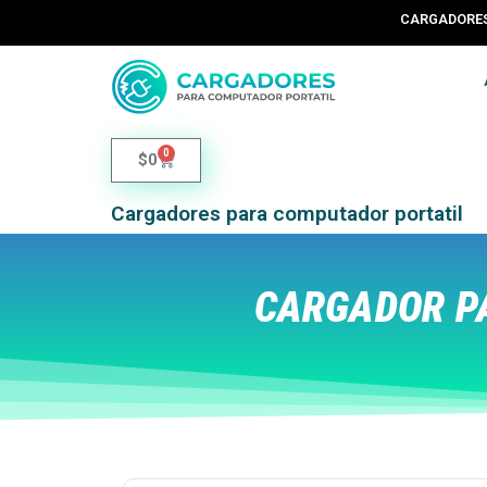
CARGADORES 
0
$
0
Cargadores para computador portatil
CARGADOR P