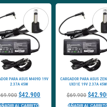
DOR PARA ASUS M409D 19V
CARGADOR PARA ASUS ZE
2.37A 45W
UX31E 19V 2.37A 45W
$
42.900
$
42.90
$
69.900
$
69.900
AÑADIR AL CARRITO
AÑADIR AL CARRIT