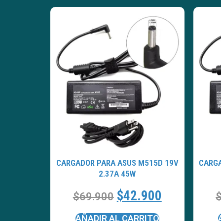
CARGADOR PARA ASUS M515D 19V
CARGA
2.37A 45W
$
42.900
$
69.900
AÑADIR AL CARRITO