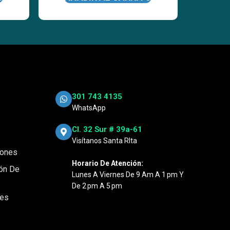
301 743 4135
WhatsApp
Cl. 32 Sur # 39a-61
Visítanos Santa RIta
iones
Horario De Atención:
ión De
Lunes A Viernes De 9 Am A 1 Pm Y
De 2 Pm A 5 Pm
nes