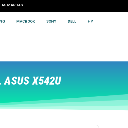
S LAS MARCAS
NG
MACBOOK
SONY
DELL
HP
 ASUS X542U