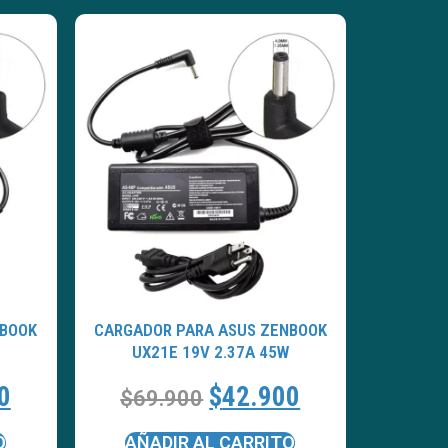
NBOOK
CARGADOR PARA ASUS ZENBOOK
UX21E 19V 2.37A 45W
0
$
42.900
$
69.900
O
AÑADIR AL CARRITO