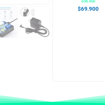
$
98.900
$
69.900