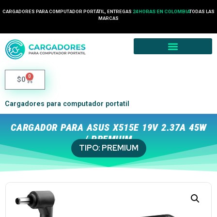
CARGADORES PARA COMPUTADOR PORTÁTIL, ENTREGAS
24 HORAS EN COLOMBIA
TODAS LAS
MARCAS
0
$
0
Cargadores para computador portatil
CARGADOR PARA ASUS X515E 19V 2.37A 45W
/ PREMIUM
TIPO:
PREMIUM