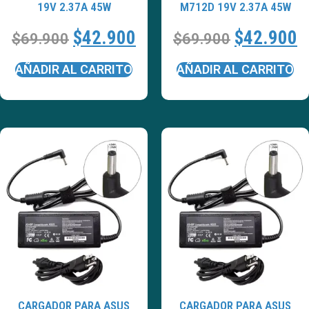
19V 2.37A 45W
M712D 19V 2.37A 45W
$
42.900
$
42.900
$
69.900
$
69.900
AÑADIR AL CARRITO
AÑADIR AL CARRITO
CARGADOR PARA ASUS
CARGADOR PARA ASUS