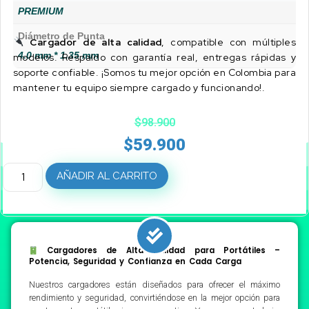
PREMIUM
Diámetro de Punta
Cargador de alta calidad
, compatible con múltiples
4.0 mm * 1.35 mm
modelos. Respaldo con garantía real, entregas rápidas y
soporte confiable. ¡Somos tu mejor opción en Colombia para
mantener tu equipo siempre cargado y funcionando!.
$
98.900
$
59.900
AÑADIR AL CARRITO
Cargadores de Alta Calidad para Portátiles –
Potencia, Seguridad y Confianza en Cada Carga
Nuestros cargadores están diseñados para ofrecer el máximo
rendimiento y seguridad, convirtiéndose en la mejor opción para