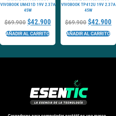
VIVOBOOK UM431D 19V 2.37A
VIVOBOOK TP412U 19V 2.37A
45W
45W
$
42.900
$
42.900
$
69.900
$
69.900
AÑADIR AL CARRITO
AÑADIR AL CARRITO
Cargadores para computador portátil es una marca