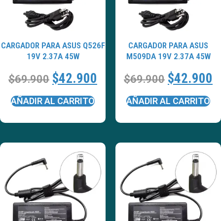
CARGADOR PARA ASUS Q526F
CARGADOR PARA ASUS
19V 2.37A 45W
M509DA 19V 2.37A 45W
$
42.900
$
42.900
$
69.900
$
69.900
AÑADIR AL CARRITO
AÑADIR AL CARRITO