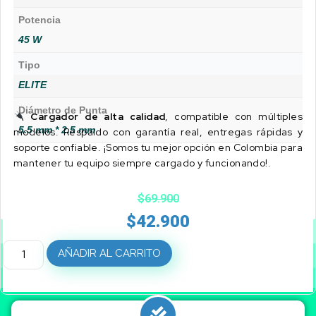
Potencia
45 W
Tipo
ELITE
Diámetro de Punta
Cargador de alta calidad
, compatible con múltiples
5.5 mm * 2.5 mm
modelos. Respaldo con garantía real, entregas rápidas y
soporte confiable. ¡Somos tu mejor opción en Colombia para
mantener tu equipo siempre cargado y funcionando!.
$
69.900
$
42.900
AÑADIR AL CARRITO