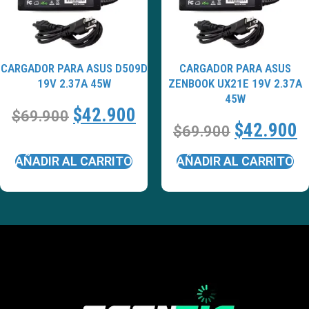
CARGADOR PARA ASUS D509D
CARGADOR PARA ASUS
19V 2.37A 45W
ZENBOOK UX21E 19V 2.37A
45W
$
42.900
$
69.900
$
42.900
$
69.900
AÑADIR AL CARRITO
AÑADIR AL CARRITO