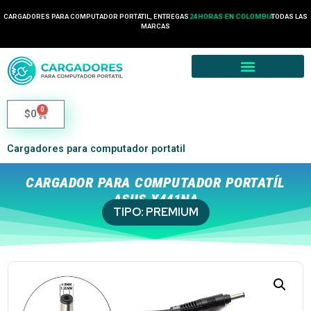
CARGADORES PARA COMPUTADOR PORTÁTIL, ENTREGAS
24 HORAS EN COLOMBIA
TODAS LAS
MARCAS
0
$
0
Cargadores para computador portatil
CARGADOR PARA COMPUTADOR PORTATÍL
ASUS X441NA
TIPO:
PREMIUM