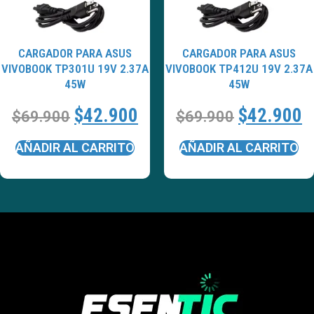
CARGADOR PARA ASUS
CARGADOR PARA ASUS
VIVOBOOK TP301U 19V 2.37A
VIVOBOOK TP412U 19V 2.37A
45W
45W
$
42.900
$
42.900
$
69.900
$
69.900
AÑADIR AL CARRITO
AÑADIR AL CARRITO