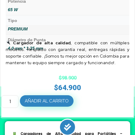
Potencia
65 W
Tipo
PREMIUM
Diámetro de Punta
Cargador de alta calidad
, compatible con múltiples
4.0 mm * 1.35 mm
modelos. Respaldo con garantía real, entregas rápidas y
soporte confiable. ¡Somos tu mejor opción en Colombia para
mantener tu equipo siempre cargado y funcionando!.
$
98.900
$
64.900
AÑADIR AL CARRITO
Cargadores de Alta Calidad para Portátiles –