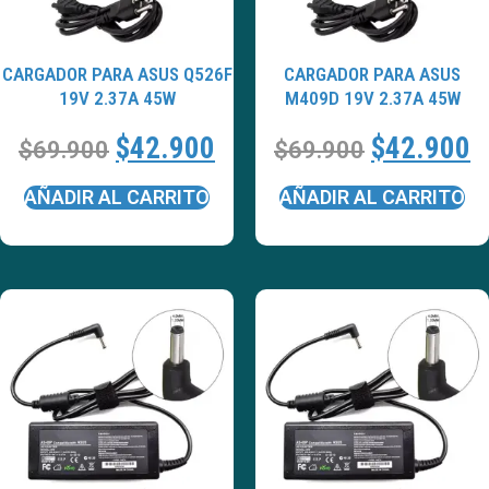
CARGADOR PARA ASUS Q526F
CARGADOR PARA ASUS
19V 2.37A 45W
M409D 19V 2.37A 45W
$
42.900
$
42.900
$
69.900
$
69.900
AÑADIR AL CARRITO
AÑADIR AL CARRITO