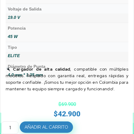
Voltaje de Salida
19.0 V
Potencia
45 W
Tipo
ELITE
Diámetro de Punta
Cargador de alta calidad
, compatible con múltiples
4.0 mm * 1.35 mm
modelos. Respaldo con garantía real, entregas rápidas y
soporte confiable. ¡Somos tu mejor opción en Colombia para
mantener tu equipo siempre cargado y funcionando!.
$
69.900
$
42.900
AÑADIR AL CARRITO