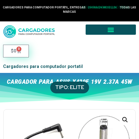
24 HORAS EN COLOMBIA
CARGADORES PARA COMPUTADOR PORTÁTIL, ENTREGAS
TODAS LAS
2 HORA EN MEDELLÍN
MARCAS
0
$
0
Cargadores para computador portatil
CARGADOR PARA ASUS X420F 19V 2.37A 45W
TIPO:
ELITE