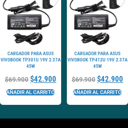
CARGADOR PARA ASUS
CARGADOR PARA ASUS
VIVOBOOK TP301U 19V 2.37A
VIVOBOOK TP412U 19V 2.37A
45W
45W
$
42.900
$
42.900
$
69.900
$
69.900
AÑADIR AL CARRITO
AÑADIR AL CARRITO