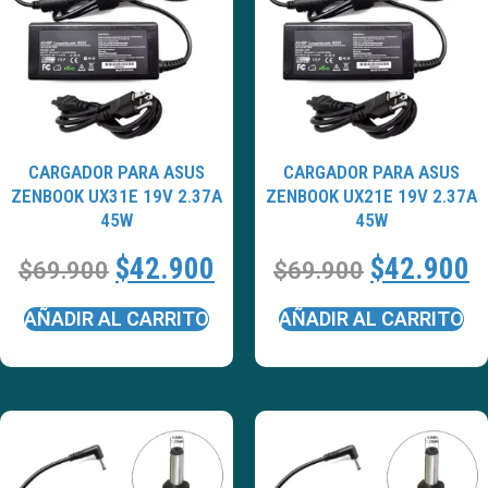
CARGADOR PARA ASUS
CARGADOR PARA ASUS
ZENBOOK UX31E 19V 2.37A
ZENBOOK UX21E 19V 2.37A
45W
45W
$
42.900
$
42.900
$
69.900
$
69.900
AÑADIR AL CARRITO
AÑADIR AL CARRITO