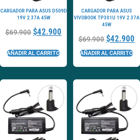
CARGADOR PARA ASUS D509D
CARGADOR PARA ASUS
19V 2.37A 45W
VIVOBOOK TP301U 19V 2.37A
45W
$
42.900
$
69.900
$
42.900
$
69.900
AÑADIR AL CARRITO
AÑADIR AL CARRITO