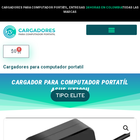
CARGADORES PARA COMPUTADOR PORTÁTIL, ENTREGAS
24 HORAS EN COLOMBIA
TODAS LAS
MARCAS
0
$
0
Cargadores para computador portatil
CARGADOR PARA COMPUTADOR PORTATÍL
ASUS UX390U
TIPO:
ELITE