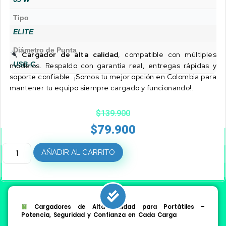
Tipo
ELITE
Diámetro de Punta
Cargador de alta calidad
, compatible con múltiples
USB-C
modelos. Respaldo con garantía real, entregas rápidas y
soporte confiable. ¡Somos tu mejor opción en Colombia para
mantener tu equipo siempre cargado y funcionando!.
$
139.900
$
79.900
AÑADIR AL CARRITO
Cargadores de Alta Calidad para Portátiles –
Potencia, Seguridad y Confianza en Cada Carga