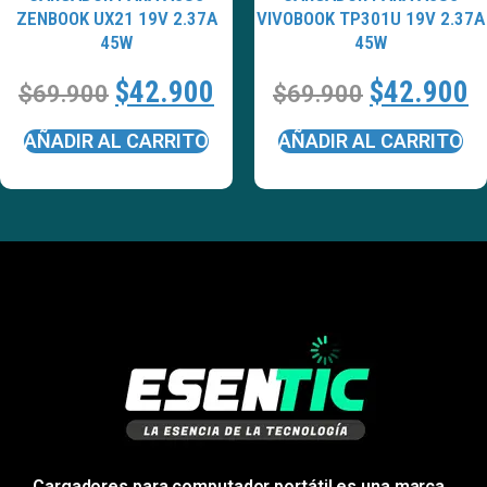
ZENBOOK UX21 19V 2.37A
VIVOBOOK TP301U 19V 2.37A
45W
45W
$
42.900
$
42.900
$
69.900
$
69.900
AÑADIR AL CARRITO
AÑADIR AL CARRITO
Cargadores para computador portátil es una marca