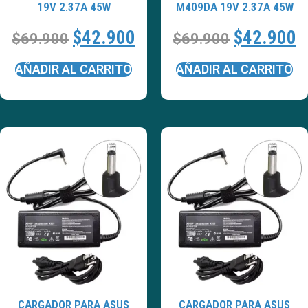
19V 2.37A 45W
M409DA 19V 2.37A 45W
$
42.900
$
42.900
$
69.900
$
69.900
AÑADIR AL CARRITO
AÑADIR AL CARRITO
CARGADOR PARA ASUS
CARGADOR PARA ASUS