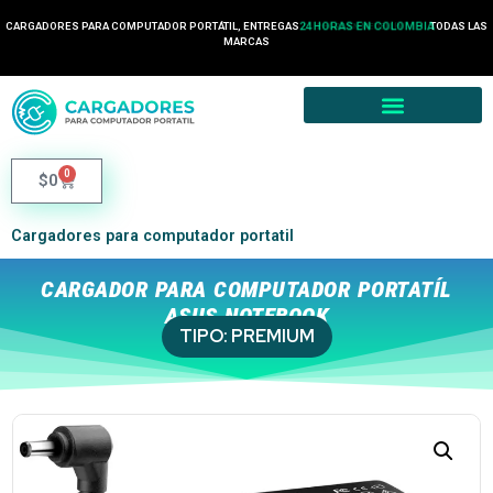
24 HORAS EN COLOMBIA
CARGADORES PARA COMPUTADOR PORTÁTIL, ENTREGAS
TODAS LAS
2 HORA EN MEDELLÍN
MARCAS
0
$
0
Cargadores para computador portatil
CARGADOR PARA COMPUTADOR PORTATÍL
ASUS NOTEBOOK
TIPO:
PREMIUM