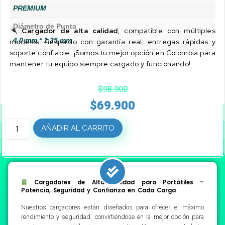
PREMIUM
Diámetro de Punta
Cargador de alta calidad
, compatible con múltiples
4.0 mm * 1.35 mm
modelos. Respaldo con garantía real, entregas rápidas y
soporte confiable. ¡Somos tu mejor opción en Colombia para
mantener tu equipo siempre cargado y funcionando!.
$
98.900
$
69.900
AÑADIR AL CARRITO
Cargadores de Alta Calidad para Portátiles –
Potencia, Seguridad y Confianza en Cada Carga
Nuestros cargadores están diseñados para ofrecer el máximo
rendimiento y seguridad, convirtiéndose en la mejor opción para