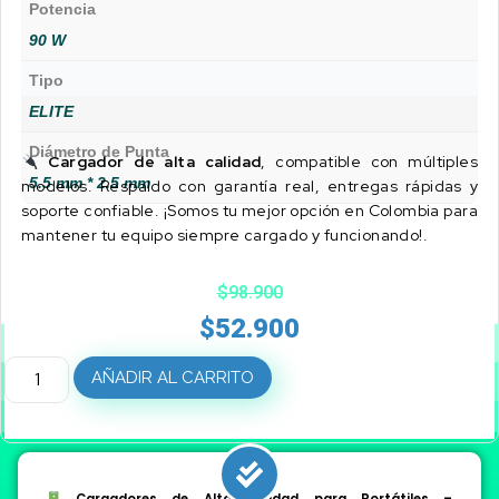
Potencia
90 W
Tipo
ELITE
Diámetro de Punta
Cargador de alta calidad
, compatible con múltiples
5.5 mm * 2.5 mm
modelos. Respaldo con garantía real, entregas rápidas y
soporte confiable. ¡Somos tu mejor opción en Colombia para
mantener tu equipo siempre cargado y funcionando!.
$
98.900
$
52.900
AÑADIR AL CARRITO
Cargadores de Alta Calidad para Portátiles –