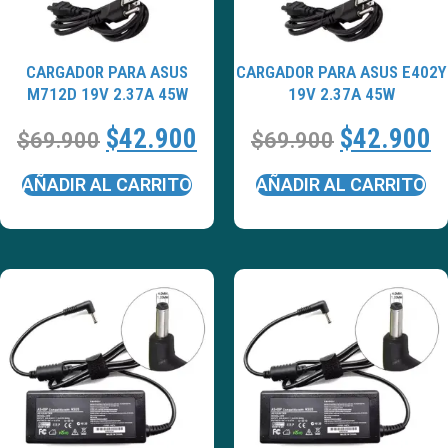
CARGADOR PARA ASUS
CARGADOR PARA ASUS E402Y
M712D 19V 2.37A 45W
19V 2.37A 45W
$
42.900
$
42.900
$
69.900
$
69.900
AÑADIR AL CARRITO
AÑADIR AL CARRITO