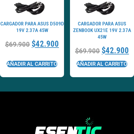
CARGADOR PARA ASUS D509D
CARGADOR PARA ASUS
19V 2.37A 45W
ZENBOOK UX21E 19V 2.37A
45W
$
42.900
$
69.900
$
42.900
$
69.900
AÑADIR AL CARRITO
AÑADIR AL CARRITO