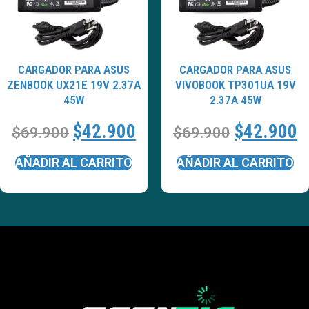
CARGADOR PARA ASUS
CARGADOR PARA ASUS
ZENBOOK UX21E 19V 2.37A
VIVOBOOK TP301UA 19V
45W
2.37A 45W
$
42.900
$
42.900
$
69.900
$
69.900
AÑADIR AL CARRITO
AÑADIR AL CARRITO