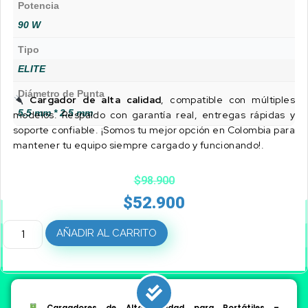
Potencia
90 W
Tipo
ELITE
Diámetro de Punta
Cargador de alta calidad
, compatible con múltiples
5.5 mm * 2.5 mm
modelos. Respaldo con garantía real, entregas rápidas y
soporte confiable. ¡Somos tu mejor opción en Colombia para
mantener tu equipo siempre cargado y funcionando!.
$
98.900
$
52.900
AÑADIR AL CARRITO
Cargadores de Alta Calidad para Portátiles –