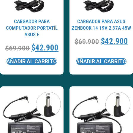
CARGADOR PARA
CARGADOR PARA ASUS
COMPUTADOR PORTATÍL
ZENBOOK 14 19V 2.37A 45W
ASUS E
$
42.900
$
69.900
$
42.900
$
69.900
AÑADIR AL CARRITO
AÑADIR AL CARRITO