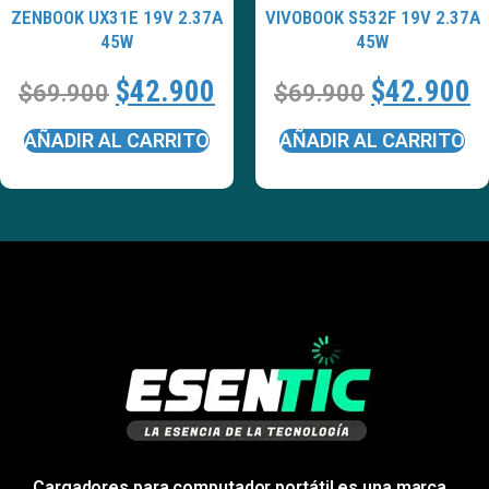
ZENBOOK UX31E 19V 2.37A
VIVOBOOK S532F 19V 2.37A
45W
45W
$
42.900
$
42.900
$
69.900
$
69.900
AÑADIR AL CARRITO
AÑADIR AL CARRITO
Cargadores para computador portátil es una marca