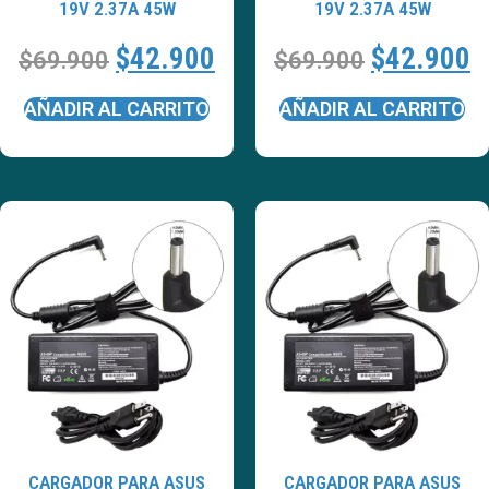
19V 2.37A 45W
19V 2.37A 45W
$
42.900
$
42.900
$
69.900
$
69.900
AÑADIR AL CARRITO
AÑADIR AL CARRITO
CARGADOR PARA ASUS
CARGADOR PARA ASUS