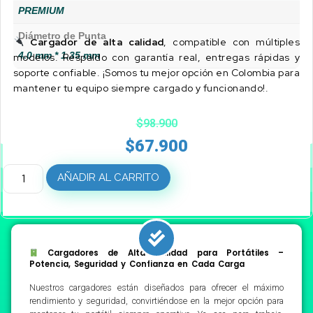
PREMIUM
Diámetro de Punta
Cargador de alta calidad
, compatible con múltiples
4.0 mm * 1.35 mm
modelos. Respaldo con garantía real, entregas rápidas y
soporte confiable. ¡Somos tu mejor opción en Colombia para
mantener tu equipo siempre cargado y funcionando!.
$
98.900
$
67.900
AÑADIR AL CARRITO
Cargadores de Alta Calidad para Portátiles –
Potencia, Seguridad y Confianza en Cada Carga
Nuestros cargadores están diseñados para ofrecer el máximo
rendimiento y seguridad, convirtiéndose en la mejor opción para