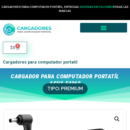
CARGADORES PARA COMPUTADOR PORTÁTIL, ENTREGAS
24 HORAS EN COLOMBIA
TODAS LAS
MARCAS
0
$
0
Cargadores para computador portatil
CARGADOR PARA COMPUTADOR PORTATÍL
ASUS E406S
TIPO:
PREMIUM