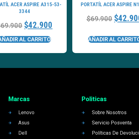
ATÍL ACER ASPIRE A315-53-
PORTATÍL ACER ASPIRE N
3344
$
42.90
$
69.900
$
42.900
$
69.900
AÑADIR AL CARRITO
AÑADIR AL CARRIT
Marcas
Politicas
Lenovo
Sobre Nosotros
Asus
Servicio Posventa
Dell
Políticas De Devoluc