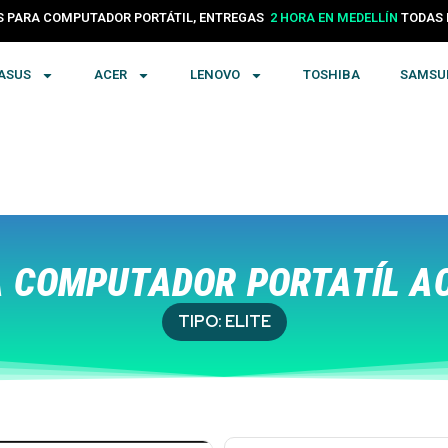
24 HORAS EN COLOMBIA
PARA COMPUTADOR PORTÁTIL, ENTREGAS
TODA
2 HORA EN MEDELLÍN
ASUS
ACER
LENOVO
TOSHIBA
SAMSU
 COMPUTADOR PORTATÍL A
TIPO:
ELITE