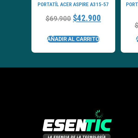
PORTATÍL ACER ASPIRE A315-57
PORT
$
42.900
$
69.900
AÑADIR AL CARRITO