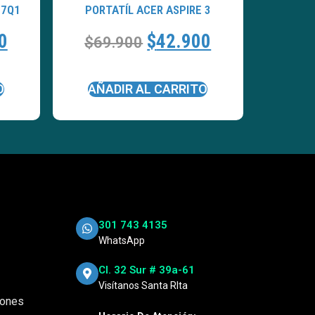
17Q1
PORTATÍL ACER ASPIRE 3
0
$
42.900
$
69.900
O
AÑADIR AL CARRITO
301 743 4135
WhatsApp
Cl. 32 Sur # 39a-61
Visítanos Santa RIta
iones