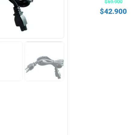
$
69.900
$
42.900