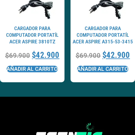
CARGADOR PARA
CARGADOR PARA
COMPUTADOR PORTATÍL
COMPUTADOR PORTATÍL
ACER ASPIRE 3810TZ
ACER ASPIRE A315-53-3415
$
42.900
$
42.900
$
69.900
$
69.900
AÑADIR AL CARRITO
AÑADIR AL CARRITO