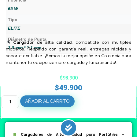
Potencia
65 W
Tipo
ELITE
Diámetro de Punta
Cargador de alta calidad
, compatible con múltiples
3.0 mm * 1.1 mm
modelos. Respaldo con garantía real, entregas rápidas y
soporte confiable. ¡Somos tu mejor opción en Colombia para
mantener tu equipo siempre cargado y funcionando!.
$
98.900
$
49.900
AÑADIR AL CARRITO
Cargadores de Alta Calidad para Portátiles –