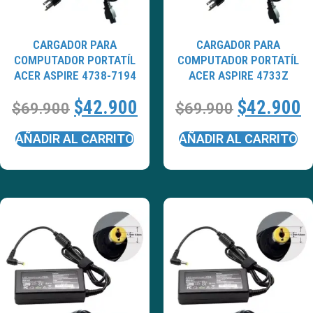
CARGADOR PARA
CARGADOR PARA
COMPUTADOR PORTATÍL
COMPUTADOR PORTATÍL
ACER ASPIRE 4738-7194
ACER ASPIRE 4733Z
$
42.900
$
42.900
$
69.900
$
69.900
AÑADIR AL CARRITO
AÑADIR AL CARRITO