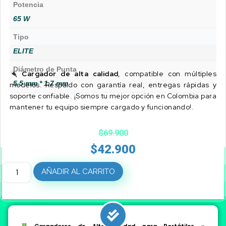
Potencia
65 W
Tipo
ELITE
Diámetro de Punta
Cargador de alta calidad
, compatible con múltiples
5.5 mm * 1.7 mm
modelos. Respaldo con garantía real, entregas rápidas y
soporte confiable. ¡Somos tu mejor opción en Colombia para
mantener tu equipo siempre cargado y funcionando!.
$
69.900
$
42.900
AÑADIR AL CARRITO