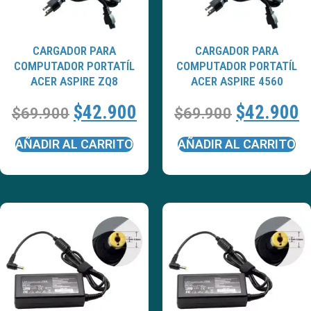
CARGADOR PARA
CARGADOR PARA
COMPUTADOR PORTATÍL
COMPUTADOR PORTATÍL
ACER ASPIRE ZQ8
ACER ASPIRE 4560
$
42.900
$
42.900
$
69.900
$
69.900
AÑADIR AL CARRITO
AÑADIR AL CARRITO