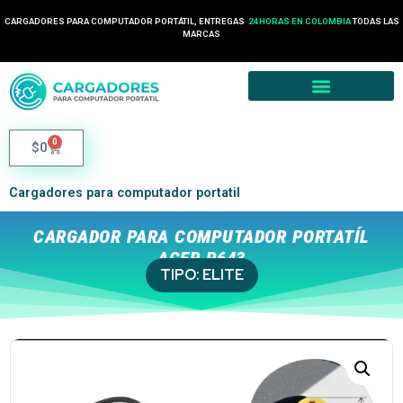
CARGADORES PARA COMPUTADOR PORTÁTIL, ENTREGAS
24 HORAS EN COLOMBIA
TODAS LAS
MARCAS
0
$
0
Cargadores para computador portatil
CARGADOR PARA COMPUTADOR PORTATÍL
ACER P643
TIPO:
ELITE