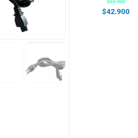
$
69.900
$
42.900