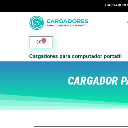
CARGADORES 
0
$
0
Cargadores para computador portatil
CARGADOR P