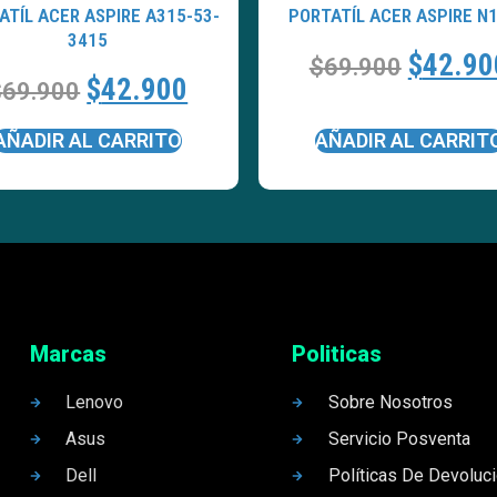
ATÍL ACER ASPIRE A315-53-
PORTATÍL ACER ASPIRE N
3415
$
42.90
$
69.900
$
42.900
$
69.900
AÑADIR AL CARRITO
AÑADIR AL CARRIT
Marcas
Politicas
Lenovo
Sobre Nosotros
Asus
Servicio Posventa
Dell
Políticas De Devoluc