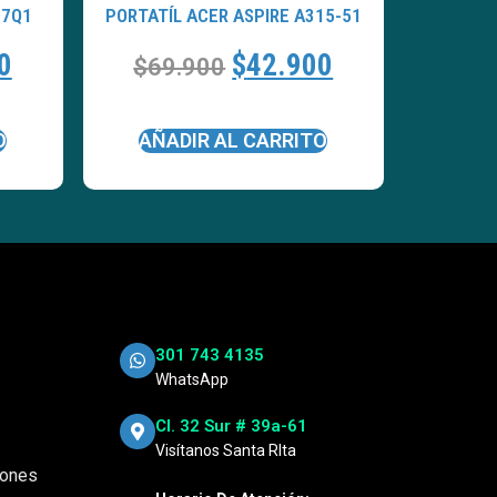
17Q1
PORTATÍL ACER ASPIRE A315-51
0
$
42.900
$
69.900
O
AÑADIR AL CARRITO
301 743 4135
WhatsApp
Cl. 32 Sur # 39a-61
Visítanos Santa RIta
iones