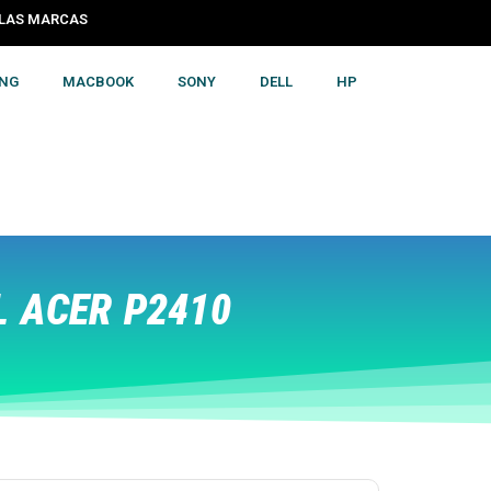
S LAS MARCAS
NG
MACBOOK
SONY
DELL
HP
 ACER P2410