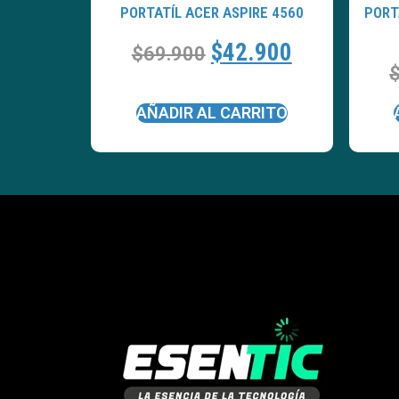
PORTATÍL ACER ASPIRE 4560
PORT
$
42.900
$
69.900
AÑADIR AL CARRITO