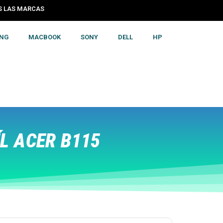
S LAS MARCAS
NG
MACBOOK
SONY
DELL
HP
L ACER B115