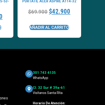
5-53-
PORTATÍL ACER ASPIRE A114-32
$
42.900
$
69.900
0
O
AÑADIR AL CARRITO
301 743 4135
WhatsApp
Cl. 32 Sur # 39a-61
Visítanos Santa RIta
iones
Horario De Atención: