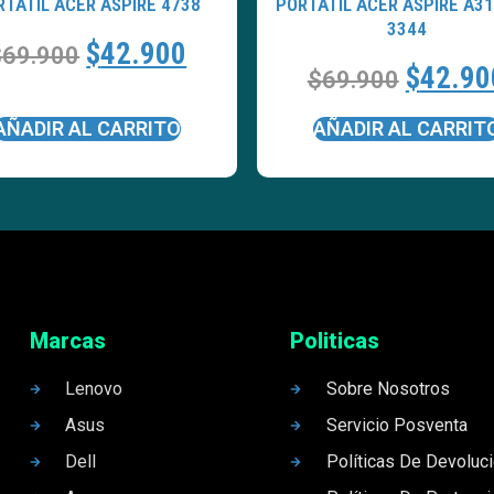
RTATÍL ACER ASPIRE 4738
PORTATÍL ACER ASPIRE A31
3344
$
42.900
$
69.900
$
42.90
$
69.900
AÑADIR AL CARRITO
AÑADIR AL CARRIT
Marcas
Politicas
Lenovo
Sobre Nosotros
Asus
Servicio Posventa
Dell
Políticas De Devoluc