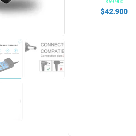
$
69.900
$
42.900