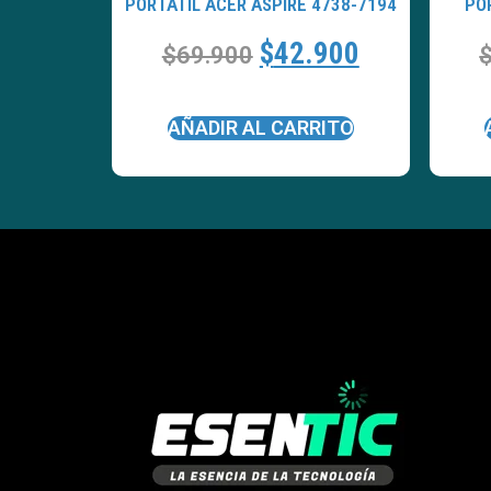
PORTATÍL ACER ASPIRE 4738-7194
PO
$
42.900
$
69.900
AÑADIR AL CARRITO