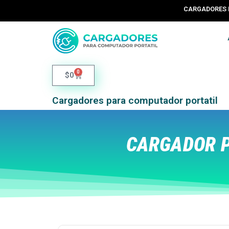
CARGADORES 
0
$
0
Cargadores para computador portatil
CARGADOR P