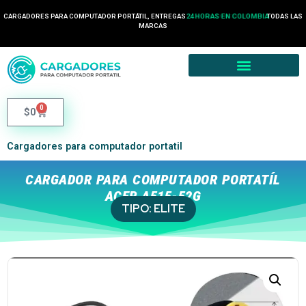
CARGADORES PARA COMPUTADOR PORTÁTIL, ENTREGAS
24 HORAS EN COLOMBIA
TODAS LAS
MARCAS
0
$
0
Cargadores para computador portatil
CARGADOR PARA COMPUTADOR PORTATÍL
ACER A515-52G
TIPO:
ELITE