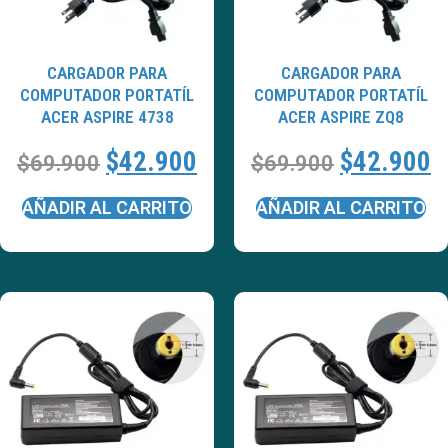
CARGADOR PARA
CARGADOR PARA
COMPUTADOR PORTATÍL
COMPUTADOR PORTATÍL
ACER ASPIRE 4738
ACER ASPIRE ZQ8
$
42.900
$
42.900
$
69.900
$
69.900
AÑADIR AL CARRITO
AÑADIR AL CARRITO