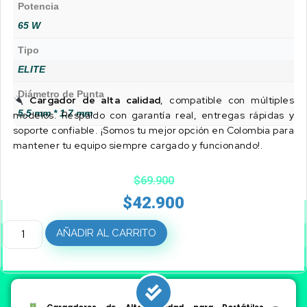
Potencia
65 W
Tipo
ELITE
Diámetro de Punta
Cargador de alta calidad
, compatible con múltiples
5.5 mm * 1.7 mm
modelos. Respaldo con garantía real, entregas rápidas y
soporte confiable. ¡Somos tu mejor opción en Colombia para
mantener tu equipo siempre cargado y funcionando!.
$
69.900
$
42.900
AÑADIR AL CARRITO