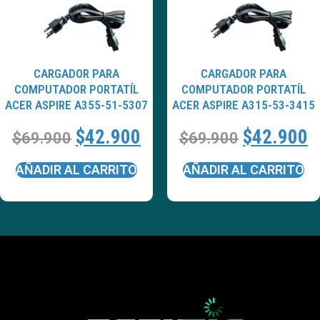
CARGADOR PARA
CARGADOR PARA
COMPUTADOR PORTATÍL
COMPUTADOR PORTATÍL
ACER ASPIRE A355-51-5307
ACER ASPIRE A315-53-3415
$
42.900
$
42.900
$
69.900
$
69.900
AÑADIR AL CARRITO
AÑADIR AL CARRITO