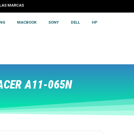
S LAS MARCAS
NG
MACBOOK
SONY
DELL
HP
ACER A11-065N