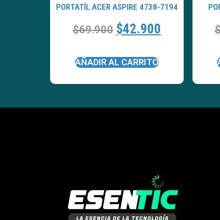
PORTATÍL ACER ASPIRE 4738-7194
PO
$
42.900
$
69.900
AÑADIR AL CARRITO