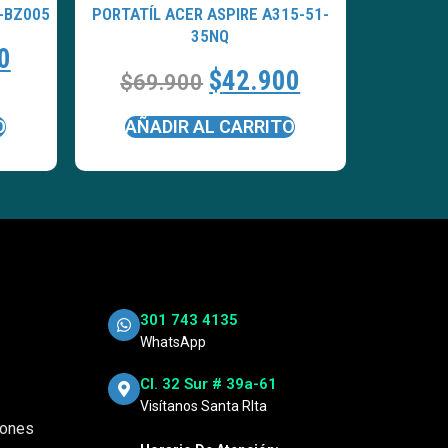
-BZ005
PORTATÍL ACER ASPIRE A315-51-
35NQ
0
$
42.900
$
69.900
O
AÑADIR AL CARRITO
301 743 4135
WhatsApp
Cl. 32 Sur # 39a-61
Visítanos Santa RIta
iones