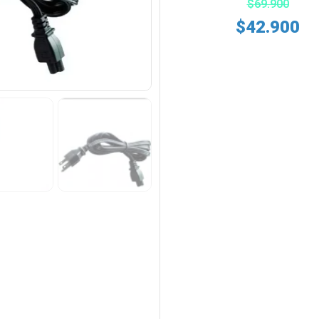
$
69.900
$
42.900