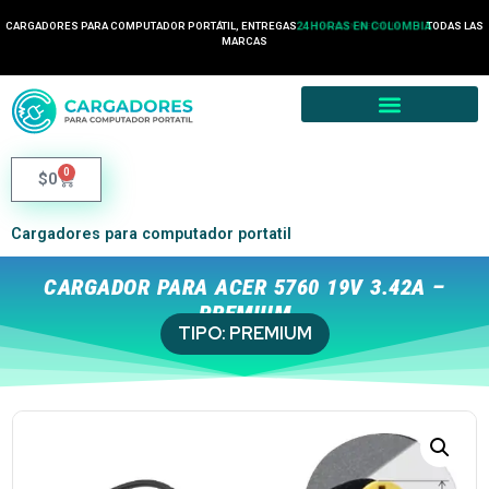
CARGADORES PARA COMPUTADOR PORTÁTIL, ENTREGAS
24 HORAS EN COLOMBIA
TODAS LAS
2 HORA EN MEDELLÍN
MARCAS
0
$
0
Cargadores para computador portatil
CARGADOR PARA ACER 5760 19V 3.42A –
PREMIUM
TIPO:
PREMIUM