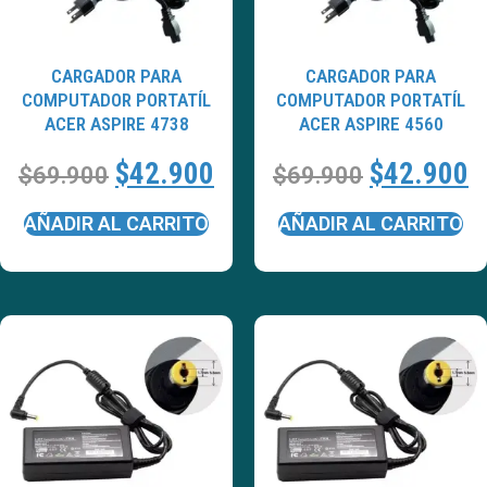
CARGADOR PARA
CARGADOR PARA
COMPUTADOR PORTATÍL
COMPUTADOR PORTATÍL
ACER ASPIRE 4738
ACER ASPIRE 4560
$
42.900
$
42.900
$
69.900
$
69.900
AÑADIR AL CARRITO
AÑADIR AL CARRITO