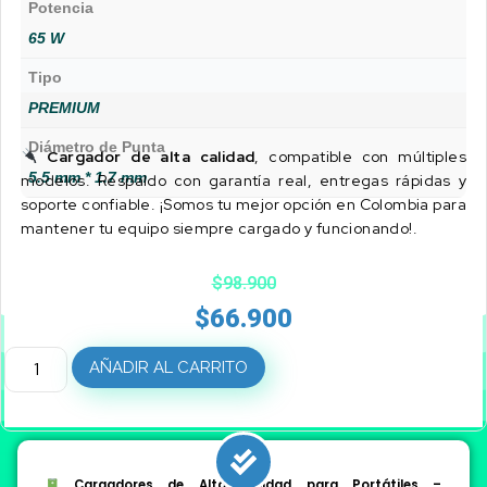
Potencia
65 W
Tipo
PREMIUM
Diámetro de Punta
Cargador de alta calidad
, compatible con múltiples
5.5 mm * 1.7 mm
modelos. Respaldo con garantía real, entregas rápidas y
soporte confiable. ¡Somos tu mejor opción en Colombia para
mantener tu equipo siempre cargado y funcionando!.
$
98.900
$
66.900
AÑADIR AL CARRITO
Cargadores de Alta Calidad para Portátiles –