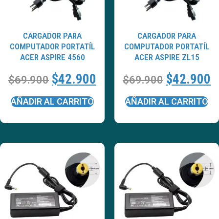
CARGADOR PARA
CARGADOR PARA
COMPUTADOR PORTATÍL
COMPUTADOR PORTATÍL
ACER ASPIRE 4560
ACER ASPIRE ZL15
$
42.900
$
42.900
$
69.900
$
69.900
AÑADIR AL CARRITO
AÑADIR AL CARRITO