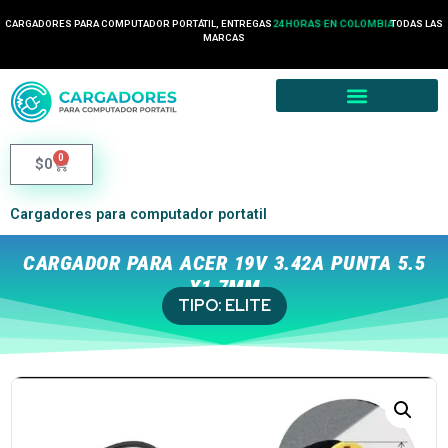
CARGADORES PARA COMPUTADOR PORTÁTIL, ENTREGAS
24 HORAS EN COLOMBIA
TODAS LAS
MARCAS
0
$
0
Cargadores para computador portatil
CARGADOR PARA ACER 19V 3.42A PUNTA 5.5
X1.7MM
TIPO:
ELITE