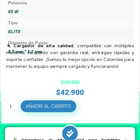
Potencia
65 W
Tipo
ELITE
Diámetro de Punta
Cargador de alta calidad
, compatible con múltiples
5.5 mm * 1.7 mm
modelos. Respaldo con garantía real, entregas rápidas y
soporte confiable. ¡Somos tu mejor opción en Colombia para
mantener tu equipo siempre cargado y funcionando!.
$
69.900
$
42.900
AÑADIR AL CARRITO