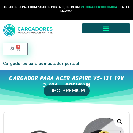
CARGADORES PARA COMPUTADOR PORTÁTIL, ENTREGAS
24 HORAS EN COLOMBIA
TODAS LAS
MARCAS
0
$
0
Cargadores para computador portatil
CARGADOR PARA ACER ASPIRE V5-131 19V
3.42A – PREMIUM
TIPO:
PREMIUM