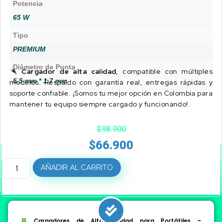
Potencia
65 W
Tipo
PREMIUM
Diámetro de Punta
Cargador de alta calidad
, compatible con múltiples
5.5 mm * 1.7 mm
modelos. Respaldo con garantía real, entregas rápidas y
soporte confiable. ¡Somos tu mejor opción en Colombia para
mantener tu equipo siempre cargado y funcionando!.
$
98.900
$
66.900
AÑADIR AL CARRITO
Cargadores de Alta Calidad para Portátiles –