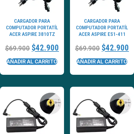
CARGADOR PARA
CARGADOR PARA
COMPUTADOR PORTATÍL
COMPUTADOR PORTATÍL
ACER ASPIRE 3810TZ
ACER ASPIRE ES1-411
$
42.900
$
42.900
$
69.900
$
69.900
AÑADIR AL CARRITO
AÑADIR AL CARRITO