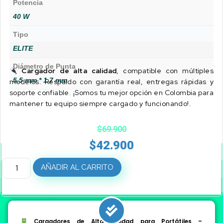
Potencia
40 W
Tipo
ELITE
Diámetro de Punta
Cargador de alta calidad
, compatible con múltiples
5.5 mm * 1.7 mm
modelos. Respaldo con garantía real, entregas rápidas y
soporte confiable. ¡Somos tu mejor opción en Colombia para
mantener tu equipo siempre cargado y funcionando!.
$
69.900
$
42.900
AÑADIR AL CARRITO
Cargadores de Alta Calidad para Portátiles –