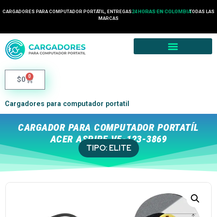
CARGADORES PARA COMPUTADOR PORTÁTIL, ENTREGAS
24 HORAS EN COLOMBIA
TODAS LAS
MARCAS
0
$
0
Cargadores para computador portatil
CARGADOR PARA COMPUTADOR PORTATÍL
ACER ASPIRE V5-123-3869
TIPO:
ELITE