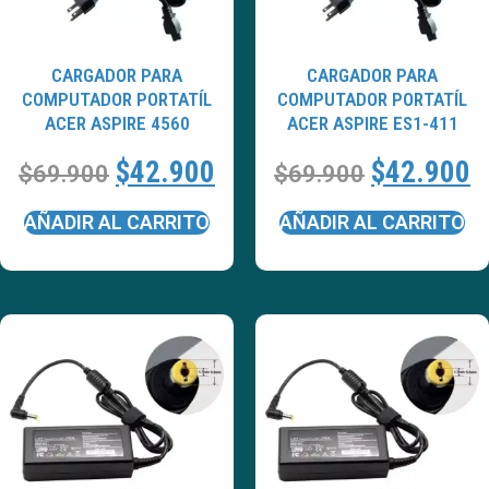
CARGADOR PARA
CARGADOR PARA
COMPUTADOR PORTATÍL
COMPUTADOR PORTATÍL
ACER ASPIRE 4560
ACER ASPIRE ES1-411
$
42.900
$
42.900
$
69.900
$
69.900
AÑADIR AL CARRITO
AÑADIR AL CARRITO