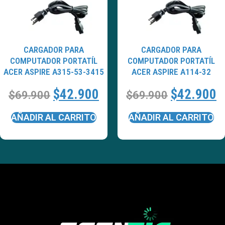
CARGADOR PARA
CARGADOR PARA
COMPUTADOR PORTATÍL
COMPUTADOR PORTATÍL
ACER ASPIRE A315-53-3415
ACER ASPIRE A114-32
$
42.900
$
42.900
$
69.900
$
69.900
AÑADIR AL CARRITO
AÑADIR AL CARRITO