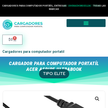
24 HORAS EN COLOMBIA
CARGADORES PARA COMPUTADOR PORTÁTIL, ENTREGAS
TODAS LAS
2 HORA EN MEDELLÍN
MARCAS
0
$
0
Cargadores para computador portatil
CARGADOR PARA COMPUTADOR PORTATÍL
ACER ASPIRE ULTRABOOK
TIPO:
ELITE