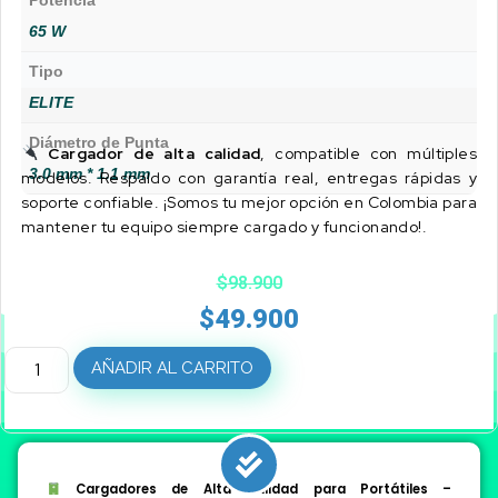
Potencia
65 W
Tipo
ELITE
Diámetro de Punta
Cargador de alta calidad
, compatible con múltiples
3.0 mm * 1.1 mm
modelos. Respaldo con garantía real, entregas rápidas y
soporte confiable. ¡Somos tu mejor opción en Colombia para
mantener tu equipo siempre cargado y funcionando!.
$
98.900
$
49.900
AÑADIR AL CARRITO
Cargadores de Alta Calidad para Portátiles –