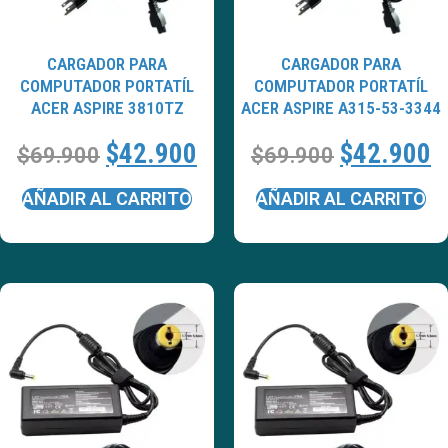
CARGADOR PARA
CARGADOR PARA
COMPUTADOR PORTATÍL
COMPUTADOR PORTATÍL
ACER ASPIRE 3810TZ
ACER ASPIRE A315-53-3344
$
42.900
$
42.900
$
69.900
$
69.900
AÑADIR AL CARRITO
AÑADIR AL CARRITO