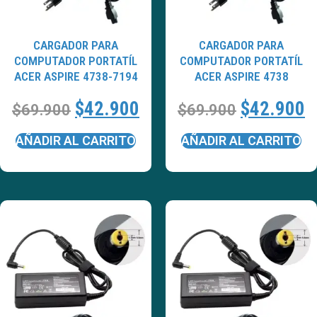
CARGADOR PARA
CARGADOR PARA
COMPUTADOR PORTATÍL
COMPUTADOR PORTATÍL
ACER ASPIRE 4738-7194
ACER ASPIRE 4738
$
42.900
$
42.900
$
69.900
$
69.900
AÑADIR AL CARRITO
AÑADIR AL CARRITO