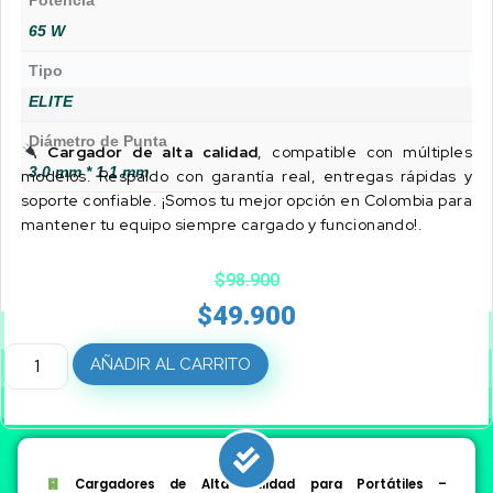
Potencia
65 W
Tipo
ELITE
Diámetro de Punta
Cargador de alta calidad
, compatible con múltiples
3.0 mm * 1.1 mm
modelos. Respaldo con garantía real, entregas rápidas y
soporte confiable. ¡Somos tu mejor opción en Colombia para
mantener tu equipo siempre cargado y funcionando!.
$
98.900
$
49.900
AÑADIR AL CARRITO
Cargadores de Alta Calidad para Portátiles –