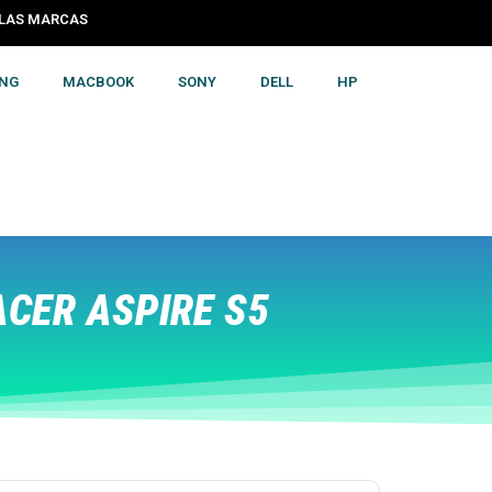
S LAS MARCAS
NG
MACBOOK
SONY
DELL
HP
CER ASPIRE S5