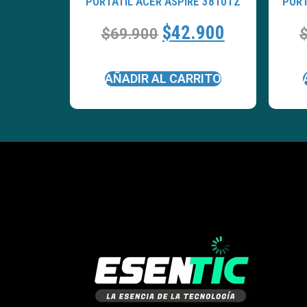
PORTATÍL ACER ASPIRE 3810TZ
PORT
$
42.900
$
69.900
AÑADIR AL CARRITO