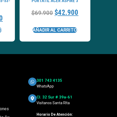
5-53-
PORTATÍL ACER ASPIRE 3
$
42.900
$
69.900
0
O
AÑADIR AL CARRITO
301 743 4135
WhatsApp
Cl. 32 Sur # 39a-61
Visítanos Santa RIta
iones
Horario De Atención: