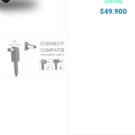
$
98.900
$
49.900