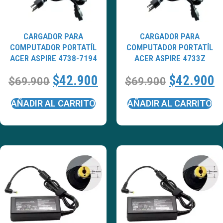
CARGADOR PARA
CARGADOR PARA
COMPUTADOR PORTATÍL
COMPUTADOR PORTATÍL
ACER ASPIRE 4738-7194
ACER ASPIRE 4733Z
$
42.900
$
42.900
$
69.900
$
69.900
AÑADIR AL CARRITO
AÑADIR AL CARRITO