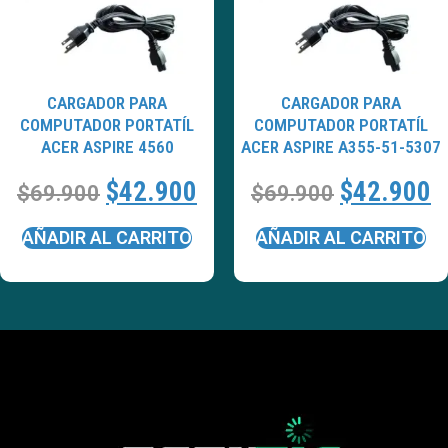
CARGADOR PARA
CARGADOR PARA
COMPUTADOR PORTATÍL
COMPUTADOR PORTATÍL
ACER ASPIRE 4560
ACER ASPIRE A355-51-5307
$
42.900
$
42.900
$
69.900
$
69.900
AÑADIR AL CARRITO
AÑADIR AL CARRITO