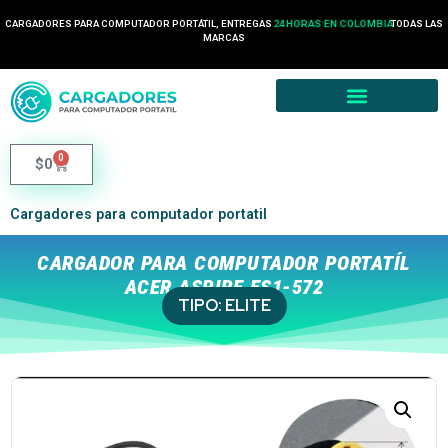
CARGADORES PARA COMPUTADOR PORTÁTIL, ENTREGAS
24 HORAS EN COLOMBIA
TODAS LAS
MARCAS
0
$
0
Cargadores para computador portatil
CARGADOR PARA COMPUTADOR PORTATÍL
ACER ASPIRE ES1-572
TIPO:
ELITE