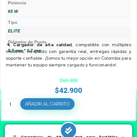
Potencia
65 W
Tipo
ELITE
Diámetro de Punta
Cargador de alta calidad
, compatible con múltiples
5.5 mm * 1.7 mm
modelos. Respaldo con garantía real, entregas rápidas y
soporte confiable. ¡Somos tu mejor opción en Colombia para
mantener tu equipo siempre cargado y funcionando!.
$
69.900
$
42.900
AÑADIR AL CARRITO