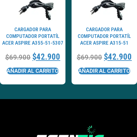
CARGADOR PARA
CARGADOR PARA
COMPUTADOR PORTATÍL
COMPUTADOR PORTATÍL
ACER ASPIRE A355-51-5307
ACER ASPIRE A315-51
$
42.900
$
42.900
$
69.900
$
69.900
AÑADIR AL CARRITO
AÑADIR AL CARRITO