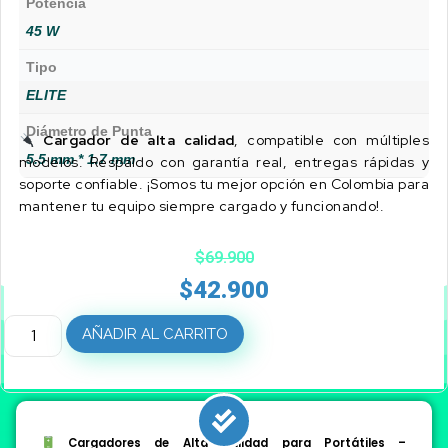
Potencia
45 W
Tipo
ELITE
Diámetro de Punta
Cargador de alta calidad
, compatible con múltiples
5.5 mm * 1.7 mm
modelos. Respaldo con garantía real, entregas rápidas y
soporte confiable. ¡Somos tu mejor opción en Colombia para
mantener tu equipo siempre cargado y funcionando!.
$
69.900
$
42.900
AÑADIR AL CARRITO
Cargadores de Alta Calidad para Portátiles –