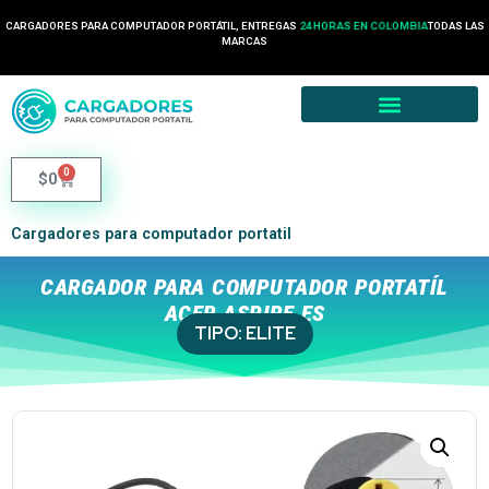
CARGADORES PARA COMPUTADOR PORTÁTIL, ENTREGAS
24 HORAS EN COLOMBIA
TODAS LAS
MARCAS
0
$
0
Cargadores para computador portatil
CARGADOR PARA COMPUTADOR PORTATÍL
ACER ASPIRE ES
TIPO:
ELITE