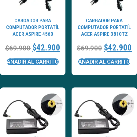
CARGADOR PARA
CARGADOR PARA
COMPUTADOR PORTATÍL
COMPUTADOR PORTATÍL
ACER ASPIRE 4560
ACER ASPIRE 3810TZ
$
42.900
$
42.900
$
69.900
$
69.900
AÑADIR AL CARRITO
AÑADIR AL CARRITO