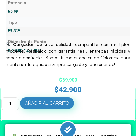
Potencia
65 W
Tipo
ELITE
Diámetro de Punta
Cargador de alta calidad
, compatible con múltiples
5.5 mm * 1.7 mm
modelos. Respaldo con garantía real, entregas rápidas y
soporte confiable. ¡Somos tu mejor opción en Colombia para
mantener tu equipo siempre cargado y funcionando!.
$
69.900
$
42.900
AÑADIR AL CARRITO