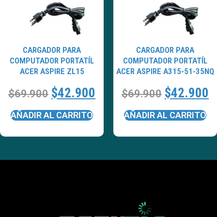
CARGADOR PARA
CARGADOR PARA
COMPUTADOR PORTATÍL
COMPUTADOR PORTATÍL
ACER ASPIRE ZL15
ACER ASPIRE A315-51-35NQ
$
42.900
$
42.900
$
69.900
$
69.900
AÑADIR AL CARRITO
AÑADIR AL CARRITO