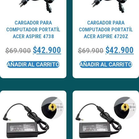
CARGADOR PARA
CARGADOR PARA
COMPUTADOR PORTATÍL
COMPUTADOR PORTATÍL
ACER ASPIRE 4738
ACER ASPIRE 4720Z
$
42.900
$
42.900
$
69.900
$
69.900
AÑADIR AL CARRITO
AÑADIR AL CARRITO