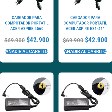
CARGADOR PARA
CARGADOR PARA
COMPUTADOR PORTATÍL
COMPUTADOR PORTATÍL
ACER ASPIRE 4560
ACER ASPIRE ES1-411
$
42.900
$
42.900
$
69.900
$
69.900
AÑADIR AL CARRITO
AÑADIR AL CARRITO