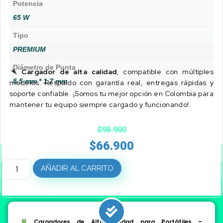
Potencia
65 W
Tipo
PREMIUM
Diámetro de Punta
Cargador de alta calidad
, compatible con múltiples
5.5 mm * 1.7 mm
modelos. Respaldo con garantía real, entregas rápidas y
soporte confiable. ¡Somos tu mejor opción en Colombia para
mantener tu equipo siempre cargado y funcionando!.
$
98.900
$
66.900
AÑADIR AL CARRITO
Cargadores de Alta Calidad para Portátiles –