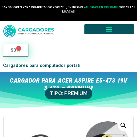
CARGADORES PARA COMPUTADOR PORTÁTIL, ENTREGAS
24 HORAS EN COLOMBIA
TODAS LAS
MARCAS
0
$
0
Cargadores para computador portatil
CARGADOR PARA ACER ASPIRE E5-473 19V
3.42A – PREMIUM
TIPO:
PREMIUM