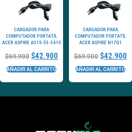
CARGADOR PARA
CARGADOR PARA
COMPUTADOR PORTATÍL
COMPUTADOR PORTATÍL
ACER ASPIRE A315-53-3415
ACER ASPIRE N17Q1
$
42.900
$
42.900
$
69.900
$
69.900
AÑADIR AL CARRITO
AÑADIR AL CARRITO