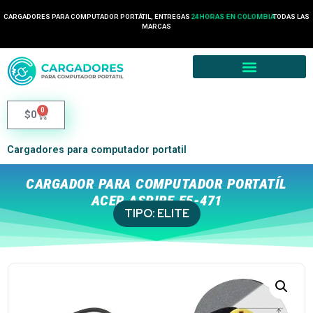
CARGADORES PARA COMPUTADOR PORTÁTIL, ENTREGAS
24 HORAS EN COLOMBIA
TODAS LAS
MARCAS
0
$
0
Cargadores para computador portatil
CARGADOR PARA COMPUTADOR PORTATÍL
ACER ASPIRE E5-471
TIPO:
ELITE