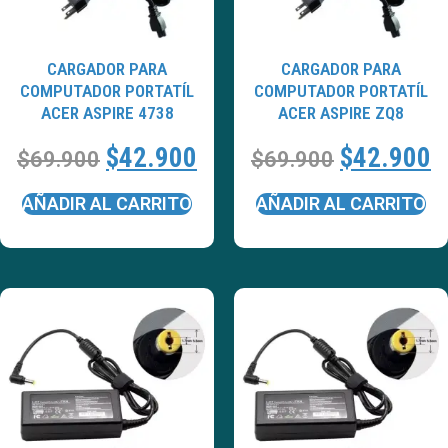
CARGADOR PARA
CARGADOR PARA
COMPUTADOR PORTATÍL
COMPUTADOR PORTATÍL
ACER ASPIRE 4738
ACER ASPIRE ZQ8
$
42.900
$
42.900
$
69.900
$
69.900
AÑADIR AL CARRITO
AÑADIR AL CARRITO