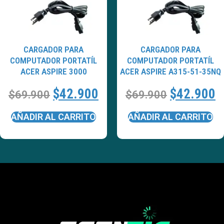
CARGADOR PARA
CARGADOR PARA
COMPUTADOR PORTATÍL
COMPUTADOR PORTATÍL
ACER ASPIRE 3000
ACER ASPIRE A315-51-35NQ
$
42.900
$
42.900
$
69.900
$
69.900
AÑADIR AL CARRITO
AÑADIR AL CARRITO