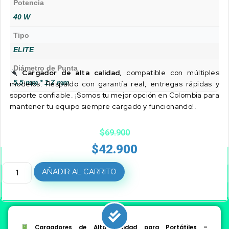
Potencia
40 W
Tipo
ELITE
Diámetro de Punta
Cargador de alta calidad
, compatible con múltiples
5.5 mm * 1.7 mm
modelos. Respaldo con garantía real, entregas rápidas y
soporte confiable. ¡Somos tu mejor opción en Colombia para
mantener tu equipo siempre cargado y funcionando!.
$
69.900
$
42.900
AÑADIR AL CARRITO
Cargadores de Alta Calidad para Portátiles –