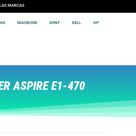
S LAS MARCAS
NG
MACBOOK
SONY
DELL
HP
R ASPIRE E1-470