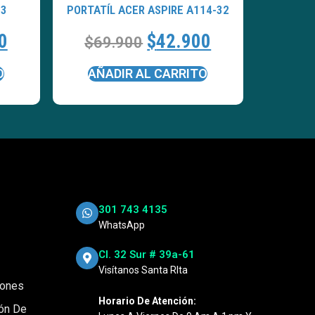
 3
PORTATÍL ACER ASPIRE A114-32
0
$
42.900
$
69.900
O
AÑADIR AL CARRITO
301 743 4135
WhatsApp
Cl. 32 Sur # 39a-61
Visítanos Santa RIta
iones
Horario De Atención:
ión De