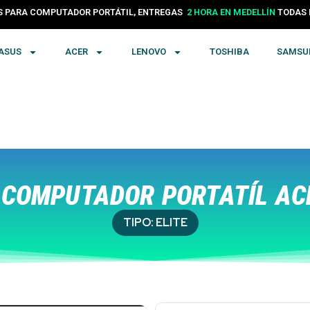
24 HORAS EN COLOMBIA
PARA COMPUTADOR PORTÁTIL, ENTREGAS
TODA
2 HORA EN MEDELLÍN
ASUS
ACER
LENOVO
TOSHIBA
SAMSU
COMPUTADOR PORTATÍL ACE
TIPO:
ELITE