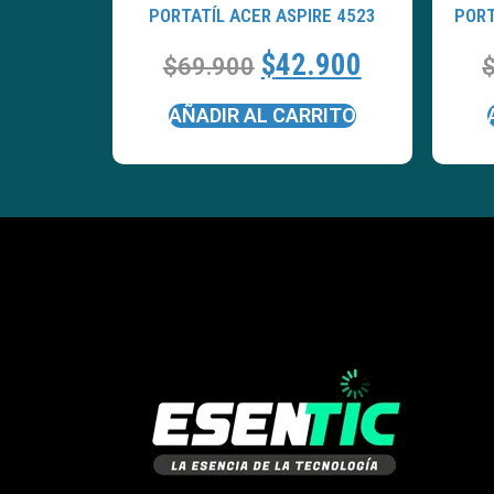
PORTATÍL ACER ASPIRE 4523
PORT
$
42.900
$
69.900
AÑADIR AL CARRITO