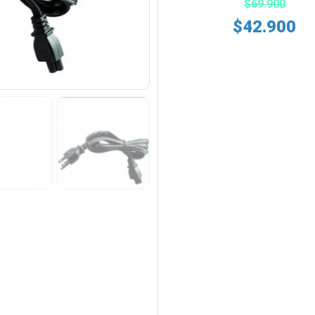
$
69.900
$
42.900