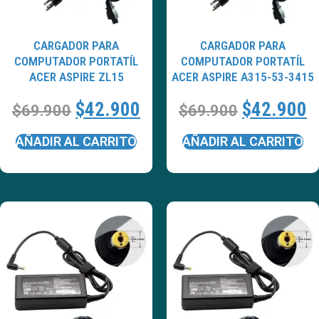
CARGADOR PARA
CARGADOR PARA
COMPUTADOR PORTATÍL
COMPUTADOR PORTATÍL
ACER ASPIRE ZL15
ACER ASPIRE A315-53-3415
$
42.900
$
42.900
$
69.900
$
69.900
AÑADIR AL CARRITO
AÑADIR AL CARRITO