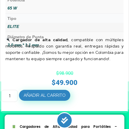
Potencia
65 W
Tipo
ELITE
Diámetro de Punta
Cargador de alta calidad
, compatible con múltiples
3.0 mm * 1.1 mm
modelos. Respaldo con garantía real, entregas rápidas y
soporte confiable. ¡Somos tu mejor opción en Colombia para
mantener tu equipo siempre cargado y funcionando!.
$
98.900
$
49.900
AÑADIR AL CARRITO
Cargadores de Alta Calidad para Portátiles –