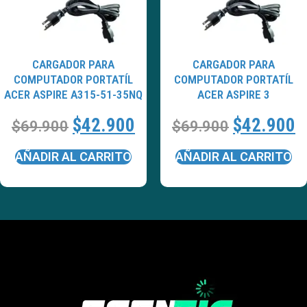
CARGADOR PARA
CARGADOR PARA
COMPUTADOR PORTATÍL
COMPUTADOR PORTATÍL
ACER ASPIRE A315-51-35NQ
ACER ASPIRE 3
$
42.900
$
42.900
$
69.900
$
69.900
AÑADIR AL CARRITO
AÑADIR AL CARRITO