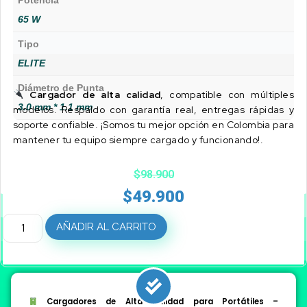
Potencia
65 W
Tipo
ELITE
Diámetro de Punta
Cargador de alta calidad
, compatible con múltiples
3.0 mm * 1.1 mm
modelos. Respaldo con garantía real, entregas rápidas y
soporte confiable. ¡Somos tu mejor opción en Colombia para
mantener tu equipo siempre cargado y funcionando!.
$
98.900
$
49.900
AÑADIR AL CARRITO
Cargadores de Alta Calidad para Portátiles –