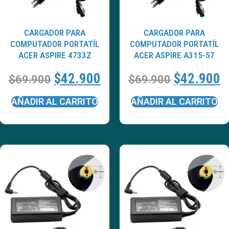
CARGADOR PARA
CARGADOR PARA
COMPUTADOR PORTATÍL
COMPUTADOR PORTATÍL
ACER ASPIRE 4733Z
ACER ASPIRE A315-57
$
42.900
$
42.900
$
69.900
$
69.900
AÑADIR AL CARRITO
AÑADIR AL CARRITO