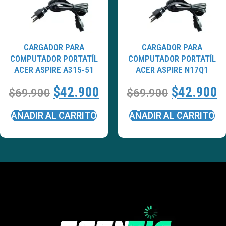
CARGADOR PARA
CARGADOR PARA
COMPUTADOR PORTATÍL
COMPUTADOR PORTATÍL
ACER ASPIRE A315-51
ACER ASPIRE N17Q1
$
42.900
$
42.900
$
69.900
$
69.900
AÑADIR AL CARRITO
AÑADIR AL CARRITO