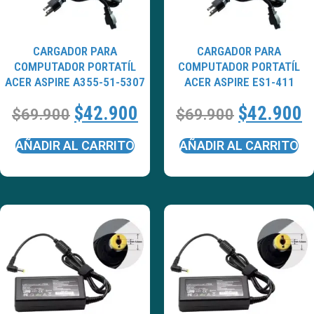
CARGADOR PARA
CARGADOR PARA
COMPUTADOR PORTATÍL
COMPUTADOR PORTATÍL
ACER ASPIRE A355-51-5307
ACER ASPIRE ES1-411
$
42.900
$
42.900
$
69.900
$
69.900
AÑADIR AL CARRITO
AÑADIR AL CARRITO