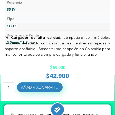
Potencia
65 W
Tipo
ELITE
Diámetro de Punta
Cargador de alta calidad
, compatible con múltiples
5.5 mm * 1.7 mm
modelos. Respaldo con garantía real, entregas rápidas y
soporte confiable. ¡Somos tu mejor opción en Colombia para
mantener tu equipo siempre cargado y funcionando!.
$
69.900
$
42.900
AÑADIR AL CARRITO