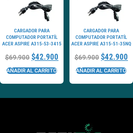
CARGADOR PARA
CARGADOR PARA
COMPUTADOR PORTATÍL
COMPUTADOR PORTATÍL
ACER ASPIRE A315-53-3415
ACER ASPIRE A315-51-35NQ
$
42.900
$
42.900
$
69.900
$
69.900
AÑADIR AL CARRITO
AÑADIR AL CARRITO