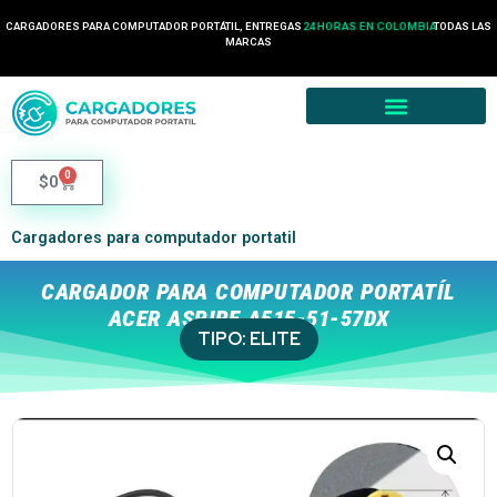
CARGADORES PARA COMPUTADOR PORTÁTIL, ENTREGAS
24 HORAS EN COLOMBIA
TODAS LAS
MARCAS
0
$
0
Cargadores para computador portatil
CARGADOR PARA COMPUTADOR PORTATÍL
ACER ASPIRE A515-51-57DX
TIPO:
ELITE