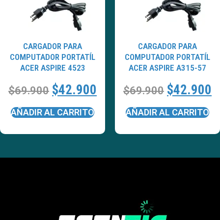
CARGADOR PARA
CARGADOR PARA
COMPUTADOR PORTATÍL
COMPUTADOR PORTATÍL
ACER ASPIRE 4523
ACER ASPIRE A315-57
$
42.900
$
42.900
$
69.900
$
69.900
AÑADIR AL CARRITO
AÑADIR AL CARRITO