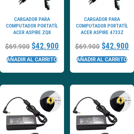
CARGADOR PARA
CARGADOR PARA
COMPUTADOR PORTATÍL
COMPUTADOR PORTATÍL
ACER ASPIRE ZQ8
ACER ASPIRE 4733Z
$
42.900
$
42.900
$
69.900
$
69.900
AÑADIR AL CARRITO
AÑADIR AL CARRITO