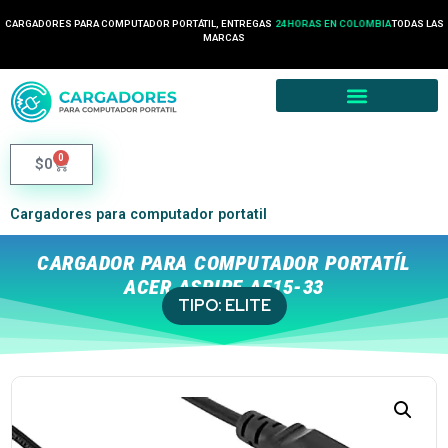
CARGADORES PARA COMPUTADOR PORTÁTIL, ENTREGAS
24 HORAS EN COLOMBIA
TODAS LAS
MARCAS
0
$
0
Cargadores para computador portatil
CARGADOR PARA COMPUTADOR PORTATÍL
ACER ASPIRE A515-33
TIPO:
ELITE