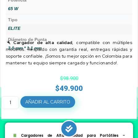
Potencia
65 W
Tipo
ELITE
Diámetro de Punta
Cargador de alta calidad
, compatible con múltiples
3.0 mm * 1.1 mm
modelos. Respaldo con garantía real, entregas rápidas y
soporte confiable. ¡Somos tu mejor opción en Colombia para
mantener tu equipo siempre cargado y funcionando!.
$
98.900
$
49.900
AÑADIR AL CARRITO
Cargadores de Alta Calidad para Portátiles –