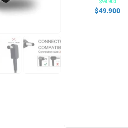
$
98.900
$
49.900