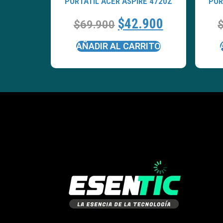
PORTATÍL ACER ASPIRE 4720Z
POR
$
42.900
$
69.900
AÑADIR AL CARRITO