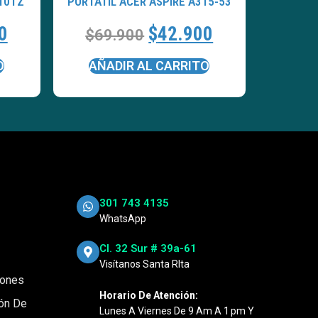
810TZ
PORTATÍL ACER ASPIRE A315-53
0
$
42.900
$
69.900
O
AÑADIR AL CARRITO
301 743 4135
WhatsApp
Cl. 32 Sur # 39a-61
Visítanos Santa RIta
iones
Horario De Atención:
ión De
Lunes A Viernes De 9 Am A 1 Pm Y