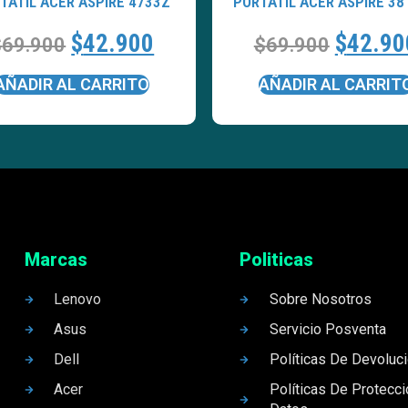
TATÍL ACER ASPIRE 4733Z
PORTATÍL ACER ASPIRE 3
$
42.900
$
42.90
$
69.900
$
69.900
AÑADIR AL CARRITO
AÑADIR AL CARRIT
Marcas
Politicas
Lenovo
Sobre Nosotros
Asus
Servicio Posventa
Dell
Políticas De Devoluc
Acer
Políticas De Protecc