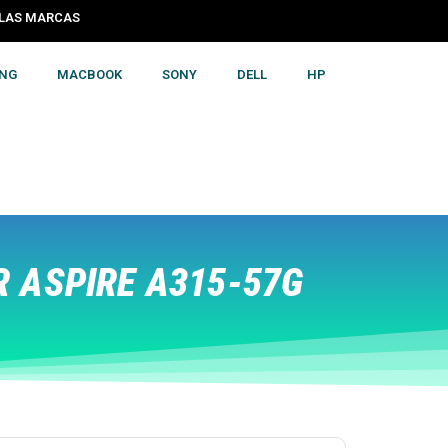
S LAS MARCAS
NG
MACBOOK
SONY
DELL
HP
 ASPIRE A315-57G