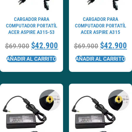
CARGADOR PARA
CARGADOR PARA
COMPUTADOR PORTATÍL
COMPUTADOR PORTATÍL
ACER ASPIRE A315-53
ACER ASPIRE A315
$
42.900
$
42.900
$
69.900
$
69.900
AÑADIR AL CARRITO
AÑADIR AL CARRITO