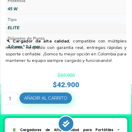
Potencia
45 W
Tipo
ELITE
Diámetro de Punta
Cargador de alta calidad
, compatible con múltiples
3.0 mm * 1.1 mm
modelos. Respaldo con garantía real, entregas rápidas y
soporte confiable. ¡Somos tu mejor opción en Colombia para
mantener tu equipo siempre cargado y funcionando!.
$
69.900
$
42.900
AÑADIR AL CARRITO
Cargadores de Alta Calidad para Portátiles –