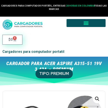
CARGADORES PARA COMPUTADOR PORTÁTIL, ENTREGAS
24 HORAS EN COLOMBIA
TODAS LAS
MARCAS
0
$
0
Cargadores para computador portatil
CARGADOR PARA ACER ASPIRE A315-51 19V
3.42A – PREMIUM
TIPO:
PREMIUM