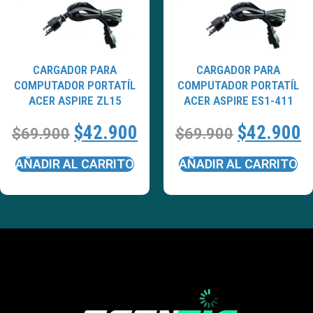
CARGADOR PARA
CARGADOR PARA
COMPUTADOR PORTATÍL
COMPUTADOR PORTATÍL
ACER ASPIRE ZL15
ACER ASPIRE ES1-411
$
42.900
$
42.900
$
69.900
$
69.900
AÑADIR AL CARRITO
AÑADIR AL CARRITO