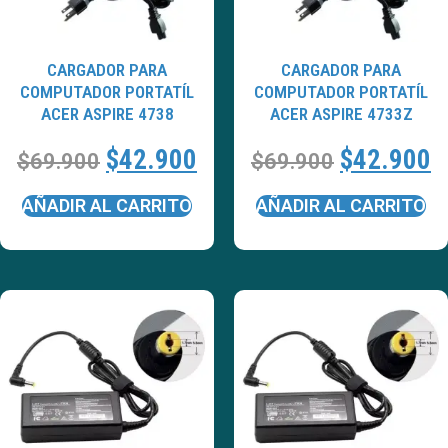
CARGADOR PARA
CARGADOR PARA
COMPUTADOR PORTATÍL
COMPUTADOR PORTATÍL
ACER ASPIRE 4738
ACER ASPIRE 4733Z
$
42.900
$
42.900
$
69.900
$
69.900
AÑADIR AL CARRITO
AÑADIR AL CARRITO