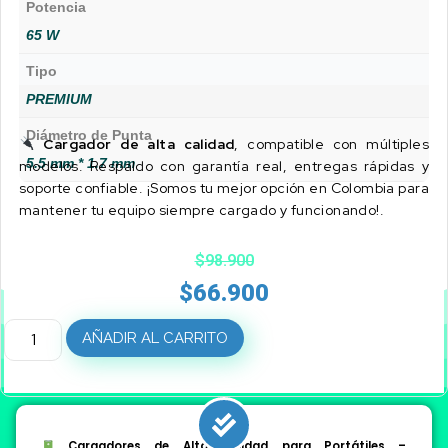
Potencia
65 W
Tipo
PREMIUM
Diámetro de Punta
Cargador de alta calidad
, compatible con múltiples
5.5 mm * 1.7 mm
modelos. Respaldo con garantía real, entregas rápidas y
soporte confiable. ¡Somos tu mejor opción en Colombia para
mantener tu equipo siempre cargado y funcionando!.
$
98.900
$
66.900
AÑADIR AL CARRITO
Cargadores de Alta Calidad para Portátiles –