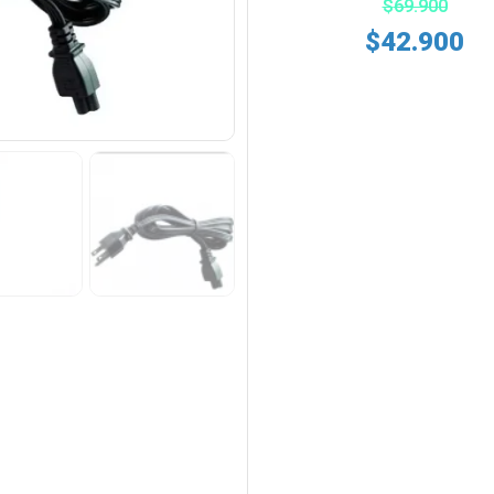
$
69.900
$
42.900