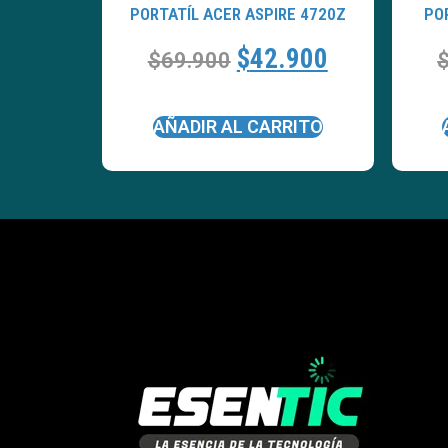
PORTATÍL ACER ASPIRE 4720Z
PO
$
42.900
$
69.900
AÑADIR AL CARRITO