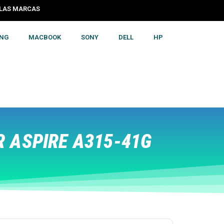
S LAS MARCAS
NG
MACBOOK
SONY
DELL
HP
 ASPIRE A315-41G