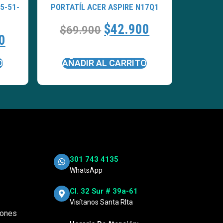
5-51-
PORTATÍL ACER ASPIRE N17Q1
$
42.900
$
69.900
0
O
AÑADIR AL CARRITO
301 743 4135
WhatsApp
Cl. 32 Sur # 39a-61
Visítanos Santa RIta
iones