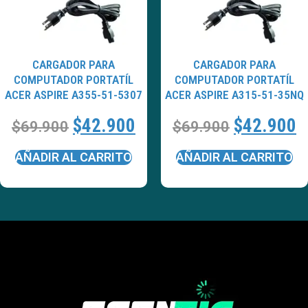
CARGADOR PARA
CARGADOR PARA
COMPUTADOR PORTATÍL
COMPUTADOR PORTATÍL
ACER ASPIRE A355-51-5307
ACER ASPIRE A315-51-35NQ
$
42.900
$
42.900
$
69.900
$
69.900
AÑADIR AL CARRITO
AÑADIR AL CARRITO