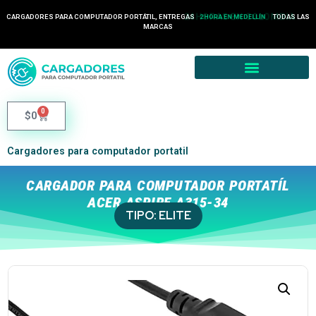
24 HORAS EN COLOMBIA
CARGADORES PARA COMPUTADOR PORTÁTIL, ENTREGAS
TODAS LAS
2 HORA EN MEDELLÍN
MARCAS
0
$
0
Cargadores para computador portatil
CARGADOR PARA COMPUTADOR PORTATÍL
ACER ASPIRE A315-34
TIPO:
ELITE