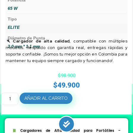
Potencia
65 W
Tipo
ELITE
Diámetro de Punta
Cargador de alta calidad
, compatible con múltiples
3.0 mm * 1.1 mm
modelos. Respaldo con garantía real, entregas rápidas y
soporte confiable. ¡Somos tu mejor opción en Colombia para
mantener tu equipo siempre cargado y funcionando!.
$
98.900
$
49.900
AÑADIR AL CARRITO
Cargadores de Alta Calidad para Portátiles –