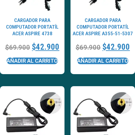
CARGADOR PARA
CARGADOR PARA
COMPUTADOR PORTATÍL
COMPUTADOR PORTATÍL
ACER ASPIRE 4738
ACER ASPIRE A355-51-5307
$
42.900
$
42.900
$
69.900
$
69.900
AÑADIR AL CARRITO
AÑADIR AL CARRITO