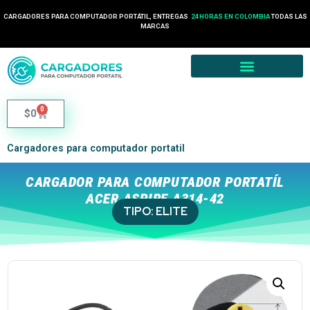
CARGADORES PARA COMPUTADOR PORTÁTIL, ENTREGAS
24 HORAS EN COLOMBIA
TODAS LAS
MARCAS
0
$
0
Cargadores para computador portatil
CARGADOR PARA COMPUTADOR PORTATÍL
ACER ASPIRE A314-42
TIPO:
ELITE