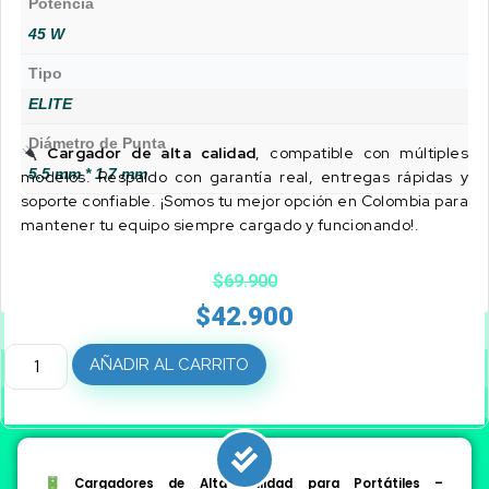
Potencia
45 W
Tipo
ELITE
Diámetro de Punta
Cargador de alta calidad
, compatible con múltiples
5.5 mm * 1.7 mm
modelos. Respaldo con garantía real, entregas rápidas y
soporte confiable. ¡Somos tu mejor opción en Colombia para
mantener tu equipo siempre cargado y funcionando!.
$
69.900
$
42.900
AÑADIR AL CARRITO
Cargadores de Alta Calidad para Portátiles –