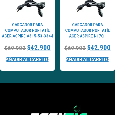
CARGADOR PARA
CARGADOR PARA
COMPUTADOR PORTATÍL
COMPUTADOR PORTATÍL
ACER ASPIRE A315-53-3344
ACER ASPIRE N17Q1
$
42.900
$
42.900
$
69.900
$
69.900
AÑADIR AL CARRITO
AÑADIR AL CARRITO