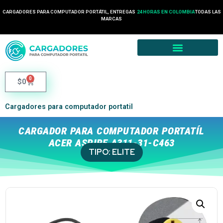
CARGADORES PARA COMPUTADOR PORTÁTIL, ENTREGAS
24 HORAS EN COLOMBIA
TODAS LAS
MARCAS
0
$
0
Cargadores para computador portatil
CARGADOR PARA COMPUTADOR PORTATÍL
ACER ASPIRE A311-31-C463
TIPO:
ELITE