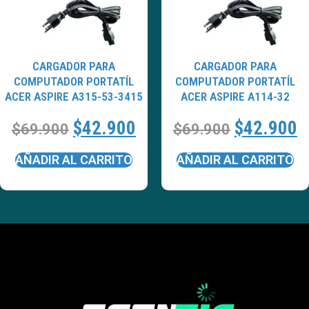
CARGADOR PARA
CARGADOR PARA
COMPUTADOR PORTATÍL
COMPUTADOR PORTATÍL
ACER ASPIRE A315-53-3415
ACER ASPIRE A114-32
$
42.900
$
42.900
$
69.900
$
69.900
AÑADIR AL CARRITO
AÑADIR AL CARRITO