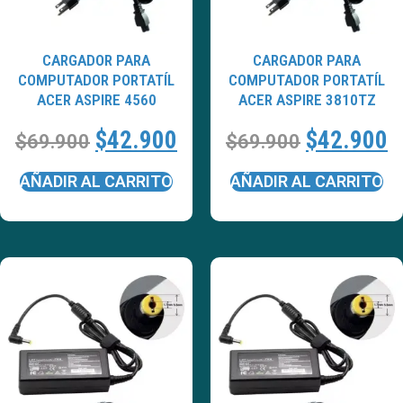
CARGADOR PARA
CARGADOR PARA
COMPUTADOR PORTATÍL
COMPUTADOR PORTATÍL
ACER ASPIRE 4560
ACER ASPIRE 3810TZ
$
42.900
$
42.900
$
69.900
$
69.900
AÑADIR AL CARRITO
AÑADIR AL CARRITO