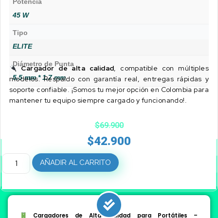
Potencia
45 W
Tipo
ELITE
Diámetro de Punta
Cargador de alta calidad
, compatible con múltiples
5.5 mm * 1.7 mm
modelos. Respaldo con garantía real, entregas rápidas y
soporte confiable. ¡Somos tu mejor opción en Colombia para
mantener tu equipo siempre cargado y funcionando!.
$
69.900
$
42.900
AÑADIR AL CARRITO
Cargadores de Alta Calidad para Portátiles –