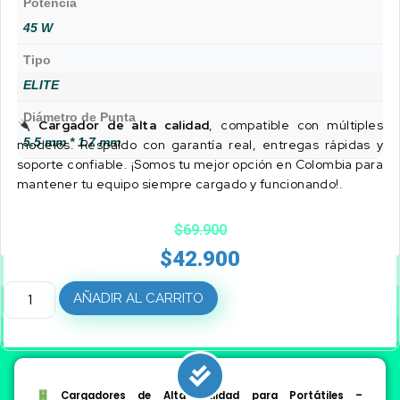
Potencia
45 W
Tipo
ELITE
Diámetro de Punta
Cargador de alta calidad
, compatible con múltiples
5.5 mm * 1.7 mm
modelos. Respaldo con garantía real, entregas rápidas y
soporte confiable. ¡Somos tu mejor opción en Colombia para
mantener tu equipo siempre cargado y funcionando!.
$
69.900
$
42.900
AÑADIR AL CARRITO
Cargadores de Alta Calidad para Portátiles –