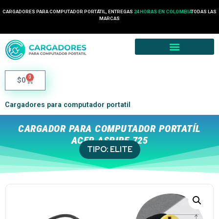
24 HORAS EN COLOMBIA
CARGADORES PARA COMPUTADOR PORTÁTIL, ENTREGAS
TODAS LAS
2 HORA EN MEDELLÍN
MARCAS
0
$
0
Cargadores para computador portatil
CARGADOR PARA COMPUTADOR PORTATÍL
ACER ASPIRE 725
TIPO:
ELITE