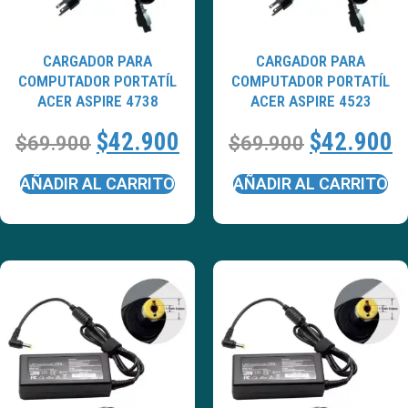
CARGADOR PARA
CARGADOR PARA
COMPUTADOR PORTATÍL
COMPUTADOR PORTATÍL
ACER ASPIRE 4738
ACER ASPIRE 4523
$
42.900
$
42.900
$
69.900
$
69.900
AÑADIR AL CARRITO
AÑADIR AL CARRITO