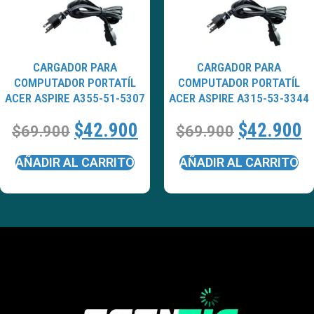
CARGADOR PARA
CARGADOR PARA
COMPUTADOR PORTATÍL
COMPUTADOR PORTATÍL
ACER ASPIRE A355-51-5307
ACER ASPIRE A315-53-3344
$
42.900
$
42.900
$
69.900
$
69.900
AÑADIR AL CARRITO
AÑADIR AL CARRITO